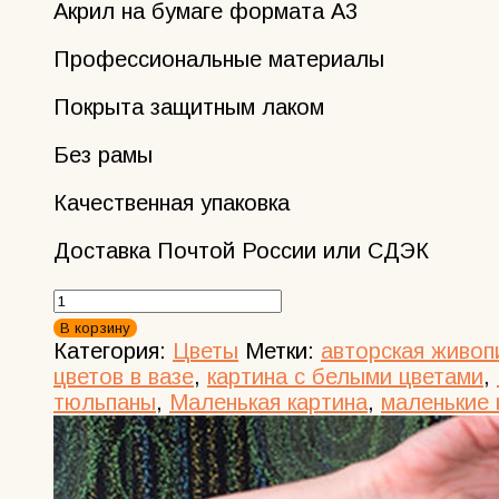
Акрил на бумаге формата А3
Профессиональные материалы
Покрыта защитным лаком
Без рамы
Качественная упаковка
Доставка Почтой России или СДЭК
Количество
товара
В корзину
Тюльпаны
Категория:
Цветы
Метки:
авторская живоп
в
цветов в вазе
,
картина с белыми цветами
,
вазе
тюльпаны
,
Маленькая картина
,
маленькие 
Маленькая
картина
с