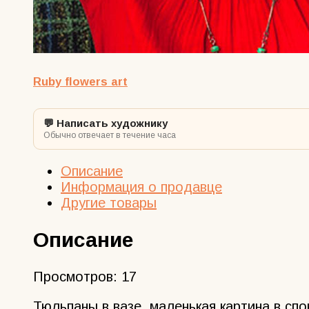
Ruby flowers art
💬 Написать художнику
Обычно отвечает в течение часа
Описание
Информация о продавце
Другие товары
Описание
Просмотров:
17
Тюльпаны в вазе, маленькая картина в спо