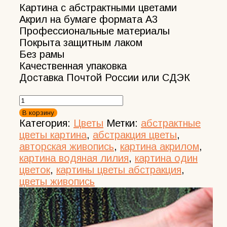
Картина с абстрактными цветами
Акрил на бумаге формата А3
Профессиональные материалы
Покрыта защитным лаком
Без рамы
Качественная упаковка
Доставка Почтой России или СДЭК
Количество
товара
В корзину
Абстрактный
Категория:
Цветы
Метки:
абстрактные
цветок
цветы картина
,
абстракция цветы
,
Живопись
авторская живопись
,
картина акрилом
,
на
картина водяная лилия
,
картина один
бумаге
цветок
,
картины цветы абстракция
,
в
цветы живопись
смешанной
технике