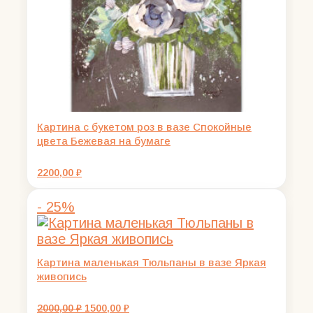
Картина с букетом роз в вазе Спокойные
цвета Бежевая на бумаге
2200,00
₽
- 25%
Картина маленькая Тюльпаны в вазе Яркая
живопись
Первоначальная
Текущая
2000,00
₽
1500,00
₽