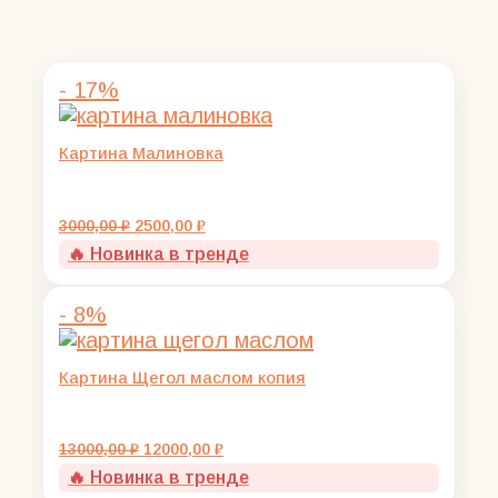
- 17%
Картина Малиновка
Первоначальная
Текущая
3000,00
₽
2500,00
₽
цена
цена:
🔥 Новинка в тренде
составляла
2500,00 ₽.
3000,00 ₽.
- 8%
Картина Щегол маслом копия
Первоначальная
Текущая
13000,00
₽
12000,00
₽
цена
цена:
🔥 Новинка в тренде
составляла
12000,00 ₽.