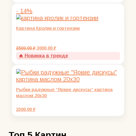
13000,00 ₽.
- 14%
Картина Кролик и гортензии
Первоначальная
Текущая
3500,00
₽
3000,00
₽
цена
цена:
🔥 Новинка в тренде
составляла
3000,00 ₽.
3500,00 ₽.
Рыбки радужные “Яркие дискусы” картина
маслом 20х30
2300,00
₽
Топ 5 Картин