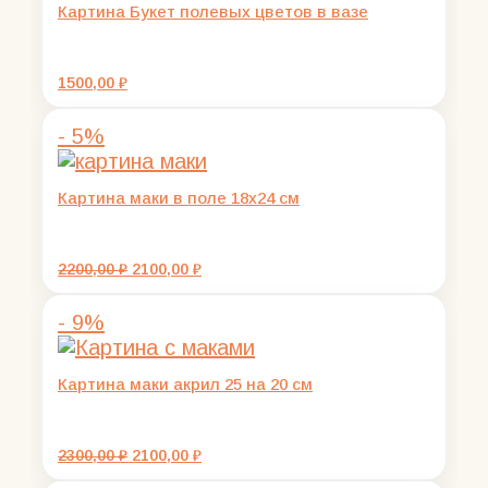
Картина Букет полевых цветов в вазе
1500,00
₽
- 5%
Картина маки в поле 18х24 см
Первоначальная
Текущая
2200,00
₽
2100,00
₽
цена
цена:
составляла
2100,00 ₽.
- 9%
2200,00 ₽.
Картина маки акрил 25 на 20 см
Первоначальная
Текущая
2300,00
₽
2100,00
₽
цена
цена: