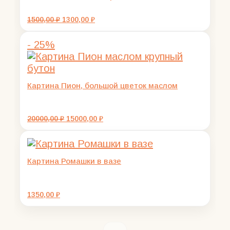
Первоначальная
Текущая
1500,00
₽
1300,00
₽
цена
цена:
составляла
1300,00 ₽.
- 25%
1500,00 ₽.
Картина Пион, большой цветок маслом
Первоначальная
Текущая
20000,00
₽
15000,00
₽
цена
цена:
составляла
15000,00 ₽.
20000,00 ₽.
Картина Ромашки в вазе
1350,00
₽