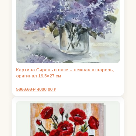
Картина Сирень в вазе – нежная акварель,
оригинал 19.5×27 см
Первоначальная
Текущая
5000,00
₽
4000,00
₽
цена
цена:
составляла
4000,00 ₽.
5000,00 ₽.