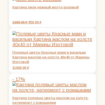
Картина пион нежный желто-розовый
Первоначальная
Текущая
1000,00
₽
950,00
₽
цена
цена:
составляла
950,00 ₽.
1000,00 ₽.
Полевые цветы Красные маки и васильки
Картина маслом на холсте 40х40 от Марины
Изотовой
11000,00
₽
- 17%
Картина полевые цветы маслом на холсте,
натюрморт с ромашками