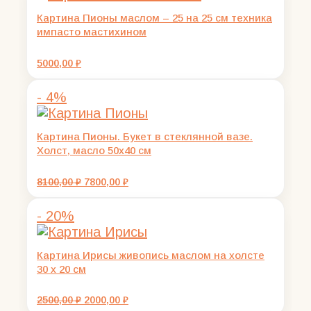
Картина Пионы маслом – 25 на 25 см техника
импасто мастихином
5000,00
₽
- 4%
Картина Пионы. Букет в стеклянной вазе.
Холст, масло 50х40 см
Первоначальная
Текущая
8100,00
₽
7800,00
₽
цена
цена:
составляла
7800,00 ₽.
- 20%
8100,00 ₽.
Картина Ирисы живопись маслом на холсте
30 х 20 см
Первоначальная
Текущая
2500,00
₽
2000,00
₽
цена
цена: