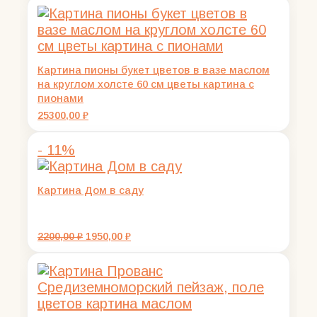
составляла
2100,00 ₽.
2300,00 ₽.
Картина пионы букет цветов в вазе маслом
на круглом холсте 60 см цветы картина с
пионами
25300,00
₽
- 11%
Картина Дом в саду
Первоначальная
Текущая
2200,00
₽
1950,00
₽
цена
цена:
составляла
1950,00 ₽.
2200,00 ₽.