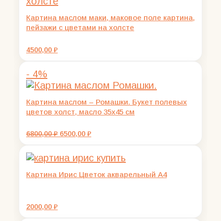
Картина маслом маки, маковое поле картина,
пейзажи с цветами на холсте
4500,00
₽
- 4%
Картина маслом – Ромашки. Букет полевых
цветов холст, масло 35х45 см
Первоначальная
Текущая
6800,00
₽
6500,00
₽
цена
цена:
составляла
6500,00 ₽.
6800,00 ₽.
Картина Ирис Цветок акварельный А4
2000,00
₽