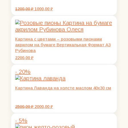
Первоначальная
Текущая
1200,00
₽
1000,00
₽
цена
цена:
составляла
1000,00 ₽.
1200,00 ₽.
Картина с цветами – розовыми пионами
акрилом на бумаге Вертикальная Формат А3
Рубинова
2200,00
₽
- 20%
Картина Лаванда на холсте маслом 40х30 см
Первоначальная
Текущая
2500,00
₽
2000,00
₽
цена
цена:
составляла
2000,00 ₽.
- 5%
2500,00 ₽.