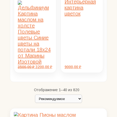
Первоначальная
Текущая
3500,00
₽
3200,00
₽
9000,00
₽
цена
цена:
составляла
3200,00 ₽.
3500,00 ₽.
Отображение 1–40 из 820