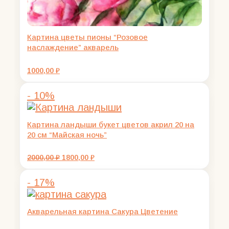
Картина цветы пионы “Розовое
наслаждение” акварель
1000,00
₽
- 10%
Картина ландыши букет цветов акрил 20 на
20 см “Майская ночь”
Первоначальная
Текущая
2000,00
₽
1800,00
₽
цена
цена:
составляла
1800,00 ₽.
- 17%
2000,00 ₽.
Акварельная картина Сакура Цветение