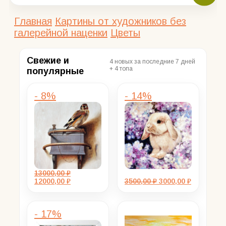
Главная
Картины от художников без
галерейной наценки
Цветы
Свежие и
4 новых за последние 7 дней
+ 4 топа
популярные
- 8%
- 14%
13000,00
₽
Первоначальная
Текущая
Первоначальная
Текущая
12000,00
₽
3500,00
₽
3000,00
₽
цена
цена:
цена
цена:
составляла
12000,00 ₽.
составляла
3000,00 ₽.
13000,00 ₽.
3500,00 ₽.
- 17%