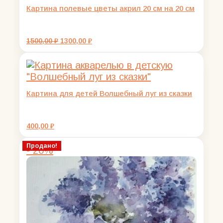
Картина полевые цветы акрил 20 см на 20 см
Первоначальная
Текущая
1500,00
₽
1300,00
₽
цена
цена:
составляла
1300,00 ₽.
1500,00 ₽.
Картина для детей Волшебный луг из сказки
400,00
₽
Продано!
- 20%