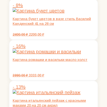
- 8%
Картина букет цветов в вазе стиль Василий
Кандинский 41 на 28 см
Первоначальная
Текущая
2400,00
₽
2200,00
₽
цена
цена:
составляла
2200,00 ₽.
- 16%
2400,00 ₽.
Картина ромашки и васильки масло холст
Первоначальная
Текущая
3990,00
₽
3333,00
₽
цена
цена:
составляла
3333,00 ₽.
- 13%
3990,00 ₽.
Картина итальянский пейзаж с красными
маками 20 на 20 см акрил