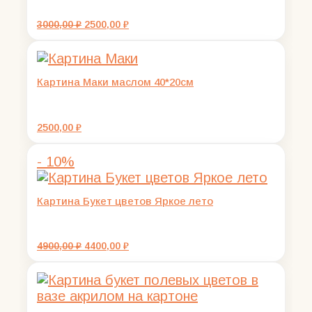
Первоначальная
Текущая
3000,00
₽
2500,00
₽
цена
цена:
составляла
2500,00 ₽.
3000,00 ₽.
Картина Маки маслом 40*20см
2500,00
₽
- 10%
Картина Букет цветов Яркое лето
Первоначальная
Текущая
4900,00
₽
4400,00
₽
цена
цена:
составляла
4400,00 ₽.
4900,00 ₽.