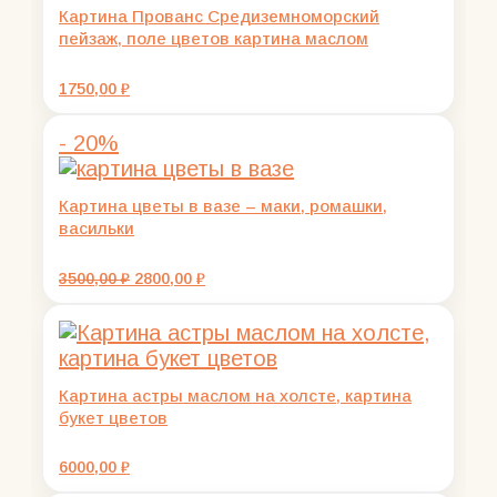
Картина Прованс Средиземноморский
пейзаж, поле цветов картина маслом
1750,00
₽
- 20%
Картина цветы в вазе – маки, ромашки,
васильки
Первоначальная
Текущая
3500,00
₽
2800,00
₽
цена
цена:
составляла
2800,00 ₽.
3500,00 ₽.
Картина астры маслом на холсте, картина
букет цветов
6000,00
₽