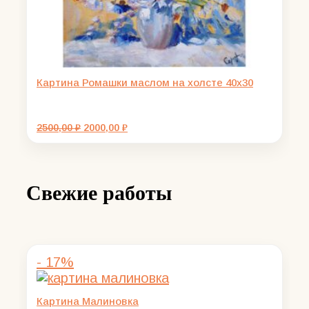
Картина Ромашки маслом на холсте 40х30
Первоначальная
Текущая
2500,00
₽
2000,00
₽
цена
цена:
составляла
2000,00 ₽.
2500,00 ₽.
Свежие работы
- 17%
Картина Малиновка