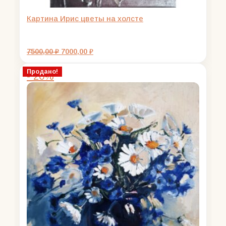
Картина Ирис цветы на холсте
Первоначальная
Текущая
7500,00
₽
7000,00
₽
цена
цена:
составляла
7000,00 ₽.
Продано!
- 20%
7500,00 ₽.