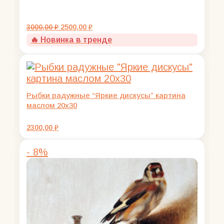
Первоначальная
Текущая
3000,00
₽
2500,00
₽
цена
цена:
🔥 Новинка в тренде
составляла
2500,00 ₽.
3000,00 ₽.
Рыбки радужные “Яркие дискусы” картина
маслом 20х30
2300,00
₽
- 8%