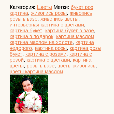
Категория:
Цветы
Метки:
букет роз
картина
,
живопись розы
,
живопись
розы в вазе
,
живопись цветы
,
интерьерная картина с цветами
,
картина букет
,
картина букет в вазе
,
картина в подарок
,
картина маслом
,
картина маслом на холсте
,
картина
недорого
,
картина розы
,
картина розы
букет
,
картина с розами
,
картина с
розой
,
картина с цветами
,
картина
цветы
,
розы в вазе
,
цветы живопись
,
цветы картина маслом