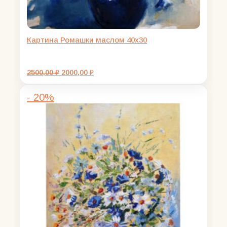
Картина Ромашки маслом 40х30
Первоначальная
Текущая
2500,00
₽
2000,00
₽
цена
цена:
составляла
2000,00 ₽.
- 20%
2500,00 ₽.