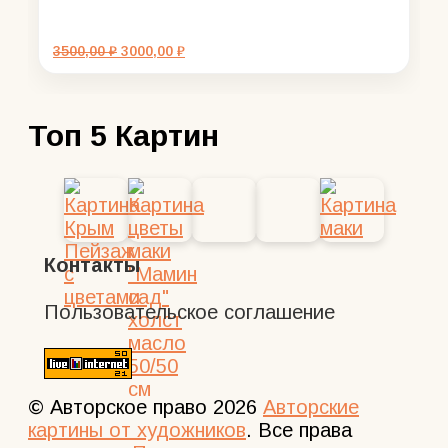
Первоначальная
Текущая
3500,00
₽
3000,00
₽
цена
цена:
составляла
3000,00 ₽.
3500,00 ₽.
Топ 5 Картин
Контакты
Пользовательское соглашение
© Авторское право 2026
Авторские
картины от художников
. Все права