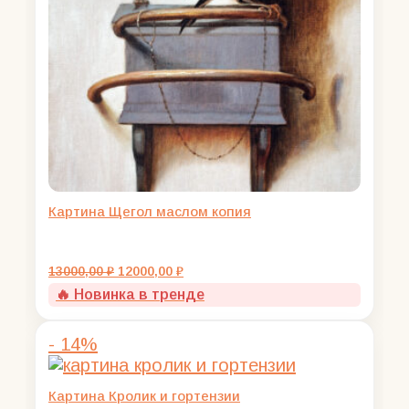
Картина Щегол маслом копия
Первоначальная
Текущая
13000,00
₽
12000,00
₽
цена
цена:
🔥 Новинка в тренде
составляла
12000,00 ₽.
13000,00 ₽.
- 14%
Картина Кролик и гортензии