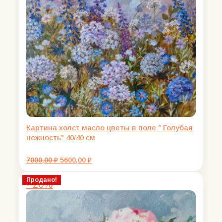
Картина холст масло цветы в поле ” Голубая
нежность” 40/40 см
Первоначальная
Текущая
7000,00
₽
5600,00
₽
цена
цена:
составляла
5600,00 ₽.
Продано!
- 20%
7000,00 ₽.