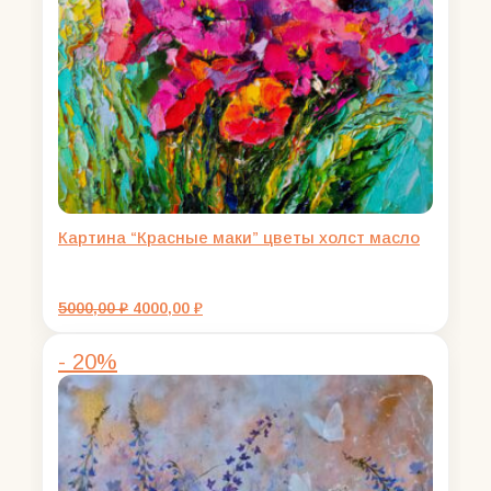
Картина “Красные маки” цветы холст масло
Первоначальная
Текущая
5000,00
₽
4000,00
₽
цена
цена:
составляла
4000,00 ₽.
- 20%
5000,00 ₽.