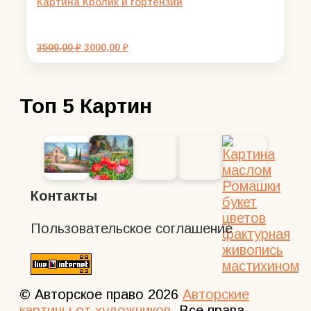
Картина Кролик и гортензии
Первоначальная
Текущая
3500,00
₽
3000,00
₽
цена
цена:
составляла
3000,00 ₽.
3500,00 ₽.
Топ 5 Картин
Контакты
Пользовательское соглашение
© Авторское право 2026
Авторские
картины от художников
. Все права