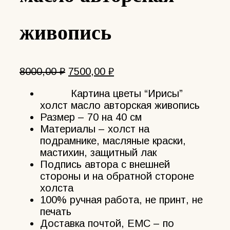
живопись
Первоначальная
Текущая
8000,00
₽
7500,00
₽
цена
цена:
Картина цветы “Ирисы”
составляла
7500,00 ₽.
холст масло авторская живопись
8000,00 ₽.
Размер – 70 на 40 см
Материалы – холст на
подрамнике, масляные краски,
мастихин, защитный лак
Подпись автора с внешней
стороны и на обратной стороне
холста
100% ручная работа, не принт, не
печать
Доставка почтой, ЕМС – по