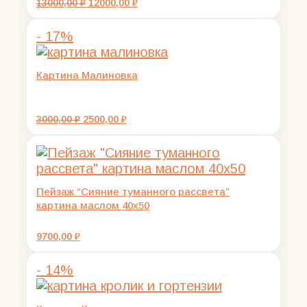
Первоначальная
Текущая
13000,00
₽
12000,00
₽
цена
цена:
составляла
12000,00 ₽.
- 17%
13000,00 ₽.
Картина Малиновка
Первоначальная
Текущая
3000,00
₽
2500,00
₽
цена
цена:
составляла
2500,00 ₽.
3000,00 ₽.
Пейзаж “Сияние туманного рассвета”
картина маслом 40х50
9700,00
₽
- 14%