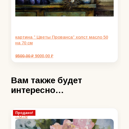
картина ” Цветы Прованса” холст масло 50
на 70 см
Первоначальная
Текущая
9500,00
₽
9000,00
₽
цена
цена:
составляла
9000,00 ₽.
9500,00 ₽.
Вам также будет
интересно…
Продано!
- 8%