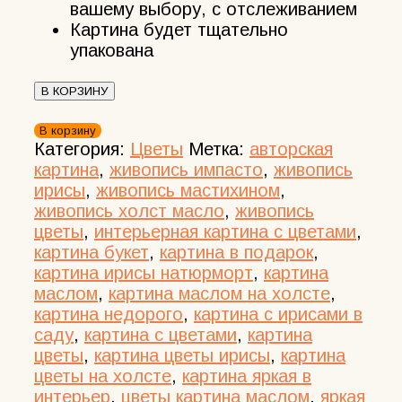
вашему выбору, с отслеживанием
Картина будет тщательно
упакована
В КОРЗИНУ
Количество
В корзину
товара
Категория:
Цветы
Метка:
авторская
Картина
картина
,
живопись импасто
,
живопись
цветы
ирисы
,
живопись мастихином
,
"Ирисы"
живопись холст масло
,
живопись
холст
цветы
,
интерьерная картина с цветами
,
масло
картина букет
,
картина в подарок
,
авторская
картина ирисы натюрморт
,
картина
живопись
маслом
,
картина маслом на холсте
,
картина недорого
,
картина с ирисами в
саду
,
картина с цветами
,
картина
цветы
,
картина цветы ирисы
,
картина
цветы на холсте
,
картина яркая в
интерьер
,
цветы картина маслом
,
яркая