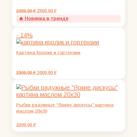
Первоначальная
Текущая
3000,00
₽
2500,00
₽
цена
цена:
🔥 Новинка в тренде
составляла
2500,00 ₽.
3000,00 ₽.
- 14%
Картина Кролик и гортензии
Первоначальная
Текущая
3500,00
₽
3000,00
₽
цена
цена:
составляла
3000,00 ₽.
3500,00 ₽.
Рыбки радужные “Яркие дискусы” картина
маслом 20х30
2300,00
₽