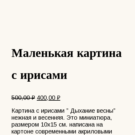
Маленькая картина
с ирисами
Первоначальная
Текущая
500,00
₽
400,00
₽
цена
цена:
Картина с ирисами ” Дыхание весны”
составляла
400,00 ₽.
нежная и весенняя. Это миниатюра,
500,00 ₽.
размером 10х15 см. написана на
картоне современными акриловыми