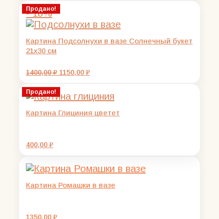
Продано!
- 18%
Картина Подсолнухи в вазе Солнечный букет
21х30 см
Первоначальная
Текущая
1400,00
₽
1150,00
₽
цена
цена:
составляла
1150,00 ₽.
Продано!
1400,00 ₽.
Картина Глициния цветет
400,00
₽
Картина Ромашки в вазе
1350,00
₽