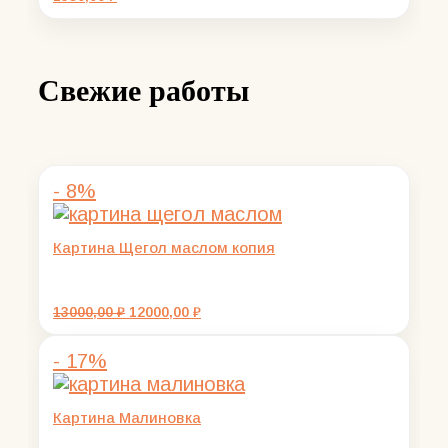
Свежие работы
- 8%
Картина Щегол маслом копия
Первоначальная
Текущая
13000,00
₽
12000,00
₽
цена
цена:
составляла
12000,00 ₽.
- 17%
13000,00 ₽.
Картина Малиновка