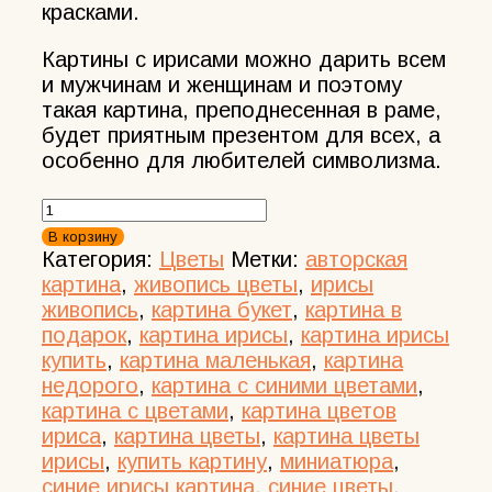
красками.
Картины с ирисами можно дарить всем
и мужчинам и женщинам и поэтому
такая картина, преподнесенная в раме,
будет приятным презентом для всех, а
особенно для любителей символизма.
Количество
товара
В корзину
Маленькая
Категория:
Цветы
Метки:
авторская
картина
картина
,
живопись цветы
,
ирисы
с
живопись
,
картина букет
,
картина в
ирисами
подарок
,
картина ирисы
,
картина ирисы
купить
,
картина маленькая
,
картина
недорого
,
картина с синими цветами
,
картина с цветами
,
картина цветов
ириса
,
картина цветы
,
картина цветы
ирисы
,
купить картину
,
миниатюра
,
синие ирисы картина
,
синие цветы
,