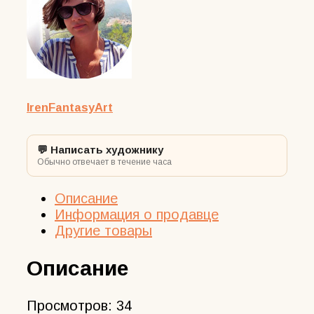
30х40
см
в
раме
IrenFantasyArt
💬 Написать художнику
Обычно отвечает в течение часа
Описание
Информация о продавце
Другие товары
Описание
Просмотров:
34