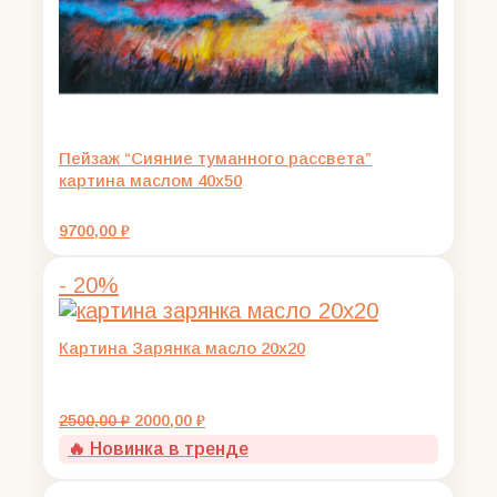
Пейзаж “Сияние туманного рассвета”
картина маслом 40х50
9700,00
₽
- 20%
Картина Зарянка масло 20х20
Первоначальная
Текущая
2500,00
₽
2000,00
₽
цена
цена:
🔥 Новинка в тренде
составляла
2000,00 ₽.
2500,00 ₽.