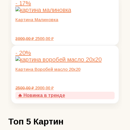
- 17%
Картина Малиновка
Первоначальная
Текущая
3000,00
₽
2500,00
₽
цена
цена:
составляла
2500,00 ₽.
- 20%
3000,00 ₽.
Картина Воробей масло 20х20
Первоначальная
Текущая
2500,00
₽
2000,00
₽
цена
цена:
🔥 Новинка в тренде
составляла
2000,00 ₽.
2500,00 ₽.
Топ 5 Картин