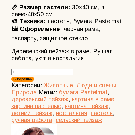
📏 Размер пастели:
30×40 см, в
раме-40х50 см
🎨 Техника:
пастель, бумага Pastelmat
🖼️ Оформление:
чёрная рама,
паспарту, защитное стекло
Деревенский пейзаж в раме. Ручная
работа, уют и ностальгия
Количество
товара
В корзину
Пастель
Категории:
Животные
,
Люди и сцены
,
Деревенский
Природа
Метки:
бумага Pastelmat
,
пейзаж
деревенский пейзаж
,
картина в раме
,
с
картина пастелью
,
картина пейзаж
,
лошадью
летний пейзаж
,
ностальгия
,
пастель
,
Картина
ручная работа
,
сельский пейзаж
с
телегой