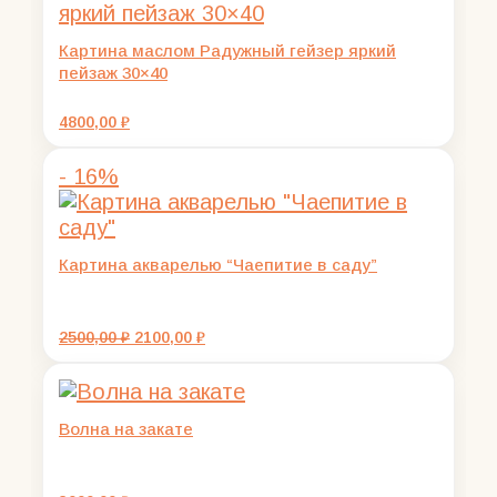
Картина маслом Радужный гейзер яркий
пейзаж 30×40
4800,00
₽
- 16%
Картина акварелью “Чаепитие в саду”
Первоначальная
Текущая
2500,00
₽
2100,00
₽
цена
цена:
составляла
2100,00 ₽.
2500,00 ₽.
Волна на закате