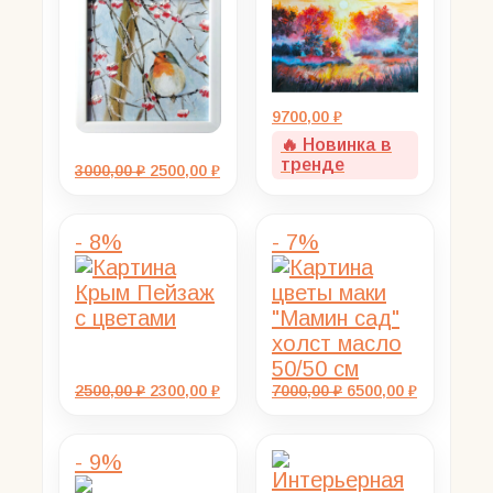
9700,00
₽
🔥 Новинка в
тренде
Первоначальная
Текущая
3000,00
₽
2500,00
₽
цена
цена:
составляла
2500,00 ₽.
3000,00 ₽.
- 8%
- 7%
Первоначальная
Текущая
Первоначальная
Текущая
2500,00
₽
2300,00
₽
7000,00
₽
6500,00
₽
цена
цена:
цена
цена:
составляла
2300,00 ₽.
составляла
6500,00 ₽.
2500,00 ₽.
7000,00 ₽.
- 9%