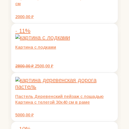
см
2000,00
₽
- 11%
Картина с лодками
Первоначальная
Текущая
2800,00
₽
2500,00
₽
цена
цена:
составляла
2500,00 ₽.
2800,00 ₽.
Пастель Деревенский пейзаж с лошадью
Картина с телегой 30х40 см в раме
5000,00
₽