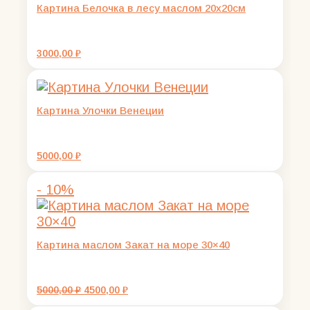
Картина Белочка в лесу маслом 20х20см
3000,00
₽
Картина Улочки Венеции
5000,00
₽
- 10%
Картина маслом Закат на море 30×40
Первоначальная
Текущая
5000,00
₽
4500,00
₽
цена
цена: