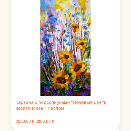
Картина с подсолнухами “Полевые цветы
незатейливы” маслом
Первоначальная
Текущая
2500,00
₽
2000,00
₽
цена
цена:
составляла
2000,00 ₽.