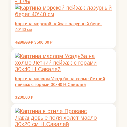
- 17%
Картина морской пейзаж лазурный берег
40*40 см
Первоначальная
Текущая
4200,00
₽
3500,00
₽
цена
цена:
составляла
3500,00 ₽.
4200,00 ₽.
Картина маслом Усадьба на холме Летний
пейзаж с горами 30х40 Н.Савалей
3200,00
₽