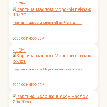
- 10%
2500,00 ₽.
Картина маслом Морской пейзаж 40×30
Первоначальная
Текущая
5000,00
₽
4500,00
₽
цена
цена:
составляла
4500,00 ₽.
- 10%
5000,00 ₽.
Картина маслом Морской пейзаж холст
Первоначальная
Текущая
5000,00
₽
4500,00
₽
цена
цена:
составляла
4500,00 ₽.
5000,00 ₽.