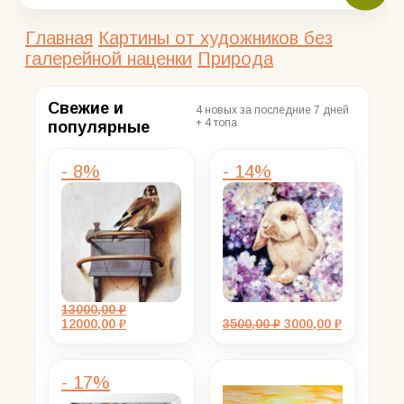
Главная
Картины от художников без
галерейной наценки
Природа
Свежие и
4 новых за последние 7 дней
+ 4 топа
популярные
- 8%
- 14%
13000,00
₽
Первоначальная
Текущая
Первоначальная
Текущая
12000,00
₽
3500,00
₽
3000,00
₽
цена
цена:
цена
цена:
составляла
12000,00 ₽.
составляла
3000,00 ₽.
13000,00 ₽.
3500,00 ₽.
- 17%