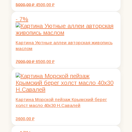
Первоначальная
Текущая
5000,00
₽
4500,00
₽
цена
цена:
составляла
4500,00 ₽.
- 7%
5000,00 ₽.
Картина Уютные аллеи авторская живопись
маслом
Первоначальная
Текущая
7000,00
₽
6500,00
₽
цена
цена:
составляла
6500,00 ₽.
7000,00 ₽.
Картина Морской пейзаж Крымский берег
холст масло 40х30 Н.Савалей
3600,00
₽