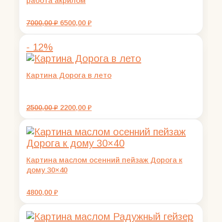
работа акрилом
Первоначальная
Текущая
7000,00
₽
6500,00
₽
цена
цена:
составляла
6500,00 ₽.
- 12%
7000,00 ₽.
Картина Дорога в лето
Первоначальная
Текущая
2500,00
₽
2200,00
₽
цена
цена:
составляла
2200,00 ₽.
2500,00 ₽.
Картина маслом осенний пейзаж Дорога к
дому 30×40
4800,00
₽