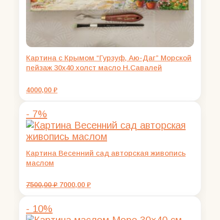
Картина с Крымом “Гурзуф, Аю-Даг” Морской
пейзаж 30х40 холст масло Н.Савалей
4000,00
₽
- 7%
Картина Весенний сад авторская живопись
маслом
Первоначальная
Текущая
7500,00
₽
7000,00
₽
цена
цена:
составляла
7000,00 ₽.
- 10%
7500,00 ₽.