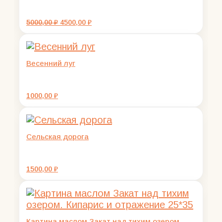
Первоначальная
Текущая
5000,00
₽
4500,00
₽
цена
цена:
составляла
4500,00 ₽.
5000,00 ₽.
Весенний луг
1000,00
₽
Сельская дорога
1500,00
₽
Картина маслом Закат над тихим озером.