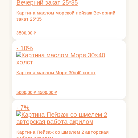
Картина маслом морской пейзаж Вечерний
закат 25*35
3500,00
₽
- 10%
Картина маслом Море 30×40 холст
Первоначальная
Текущая
5000,00
₽
4500,00
₽
цена
цена:
составляла
4500,00 ₽.
- 7%
5000,00 ₽.
Картина Пейзаж со шмелем 2 авторская