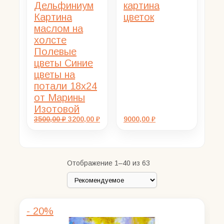
Первоначальная
Текущая
3500,00
₽
3200,00
₽
9000,00
₽
цена
цена:
составляла
3200,00 ₽.
3500,00 ₽.
Отображение 1–40 из 63
- 20%