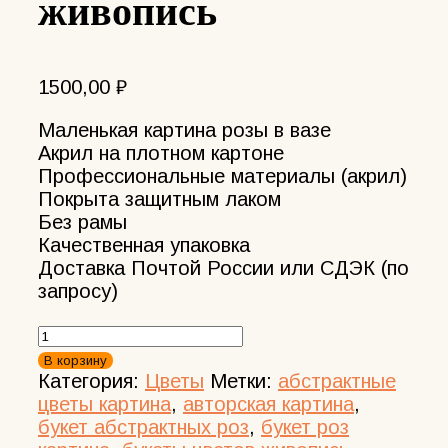
живопись
1500,00
₽
Маленькая картина розы в вазе
Акрил на плотном картоне
Профессиональные материалы (акрил)
Покрыта защитным лаком
Без рамы
Качественная упаковка
Доставка Почтой России или СДЭК (по
запросу)
Количество
товара
В корзину
Кремовые
Категория:
Цветы
Метки:
абстрактные
розы
цветы картина
,
авторская картина
,
Маленькая
букет абстрактных роз
,
букет роз
картина