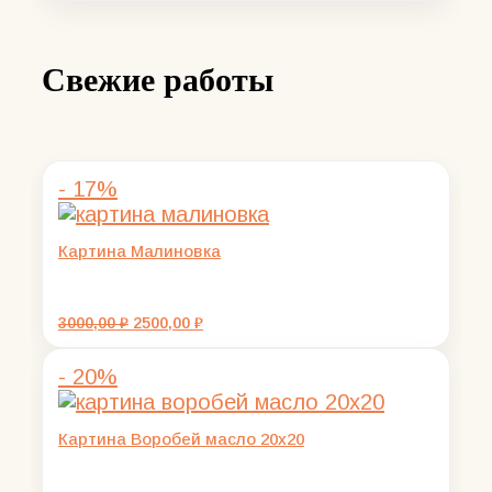
Свежие работы
- 17%
Картина Малиновка
Первоначальная
Текущая
3000,00
₽
2500,00
₽
цена
цена:
составляла
2500,00 ₽.
- 20%
3000,00 ₽.
Картина Воробей масло 20х20