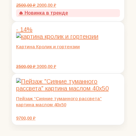
Первоначальная
Текущая
2500,00
₽
2000,00
₽
цена
цена:
🔥 Новинка в тренде
составляла
2000,00 ₽.
2500,00 ₽.
- 14%
Картина Кролик и гортензии
Первоначальная
Текущая
3500,00
₽
3000,00
₽
цена
цена:
составляла
3000,00 ₽.
3500,00 ₽.
Пейзаж “Сияние туманного рассвета”
картина маслом 40х50
9700,00
₽