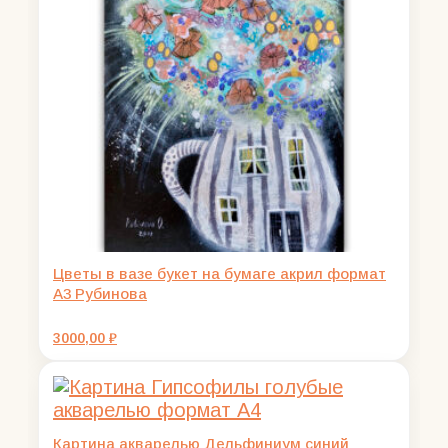
Цветы в вазе букет на бумаге акрил формат
А3 Рубинова
3000,00
₽
Картина акварелью Дельфиниум синий