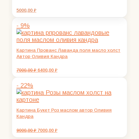
5000,00
₽
- 9%
Картина Прованс Лаванда поля масло холст
Автор Оливия Кандра
Первоначальная
Текущая
7000,00
₽
6400,00
₽
цена
цена:
составляла
6400,00 ₽.
- 22%
7000,00 ₽.
Картина Букет Роз маслом автор Оливия
Кандра
Первоначальная
Текущая
9000,00
₽
7000,00
₽
цена
цена: