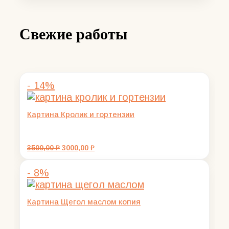
составляла
7000,00 ₽.
9000,00 ₽.
Свежие работы
- 14%
Картина Кролик и гортензии
Первоначальная
Текущая
3500,00
₽
3000,00
₽
цена
цена:
составляла
3000,00 ₽.
- 8%
3500,00 ₽.
Картина Щегол маслом копия