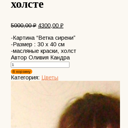
холсте
Первоначальная
Текущая
5000,00
₽
4300,00
₽
цена
цена:
-Картина “Ветка сирени”
составляла
4300,00 ₽.
-Размер : 30 х 40 см
5000,00 ₽.
-масляные краски, холст
Автор Оливия Кандра
Количество
товара
В корзину
Картина
Категория:
Цветы
сирень
ветка
маслом
на
холсте