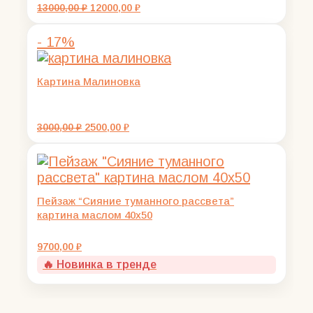
Первоначальная
Текущая
13000,00
₽
12000,00
₽
цена
цена:
составляла
12000,00 ₽.
- 17%
13000,00 ₽.
Картина Малиновка
Первоначальная
Текущая
3000,00
₽
2500,00
₽
цена
цена:
составляла
2500,00 ₽.
3000,00 ₽.
Пейзаж “Сияние туманного рассвета”
картина маслом 40х50
9700,00
₽
🔥 Новинка в тренде