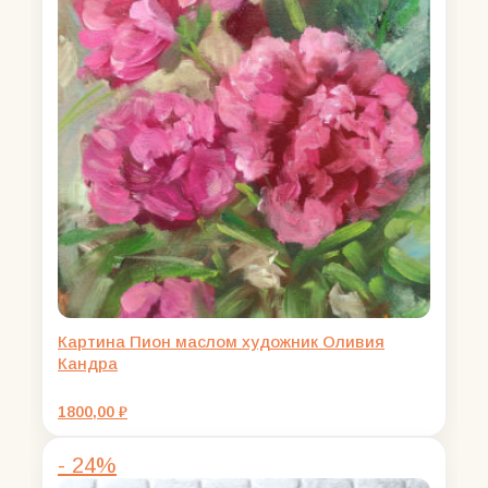
Картина Пион маслом художник Оливия
Кандра
1800,00
₽
- 24%