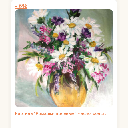
составляла
6500,00 ₽.
- 6%
8600,00 ₽.
Картина “Ромашки полевые” масло, холст.