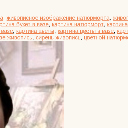
на
,
живописное изображение натюрморта
,
живо
ртина букет в вазе
,
картина натюрморт
,
картина
 вазе
,
картина цветы
,
картина цветы в вазе
,
кар
азе живопись
,
сирень живопись
,
цветной натюрм