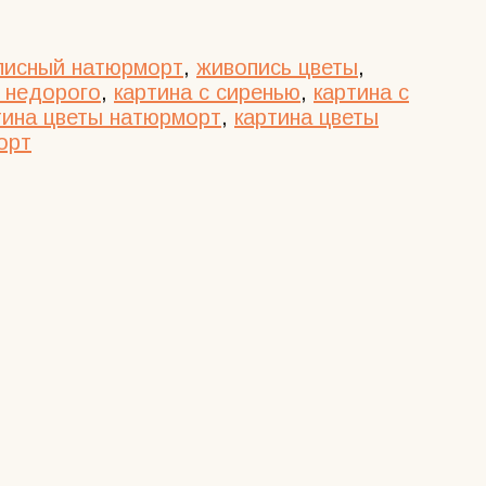
писный натюрморт
,
живопись цветы
,
 недорого
,
картина с сиренью
,
картина с
тина цветы натюрморт
,
картина цветы
орт