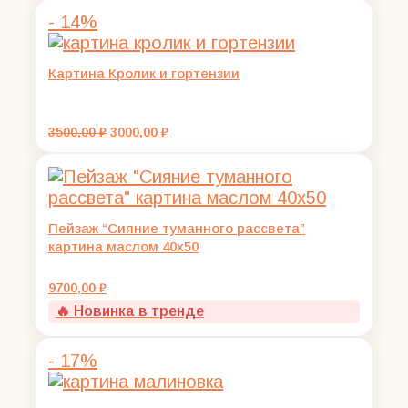
составляла
12000,00 ₽.
- 14%
13000,00 ₽.
Картина Кролик и гортензии
Первоначальная
Текущая
3500,00
₽
3000,00
₽
цена
цена:
составляла
3000,00 ₽.
3500,00 ₽.
Пейзаж “Сияние туманного рассвета”
картина маслом 40х50
9700,00
₽
🔥 Новинка в тренде
- 17%