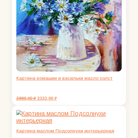
Картина ромашки и васильки масло холст
Первоначальная
Текущая
3990,00
₽
3333,00
₽
цена
цена:
составляла
3333,00 ₽.
3990,00 ₽.
Картина маслом Подсолнухи интерьерная