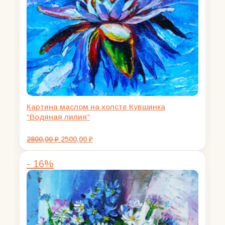
Картина маслом на холсте Кувшинка
“Водяная лилия”
Первоначальная
Текущая
2800,00
₽
2500,00
₽
цена
цена:
составляла
2500,00 ₽.
- 16%
2800,00 ₽.