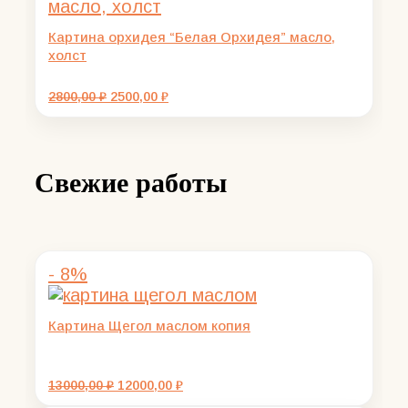
Картина орхидея “Белая Орхидея” масло,
холст
Первоначальная
Текущая
2800,00
₽
2500,00
₽
цена
цена:
составляла
2500,00 ₽.
2800,00 ₽.
Свежие работы
- 8%
Картина Щегол маслом копия
Первоначальная
Текущая
13000,00
₽
12000,00
₽
цена
цена: