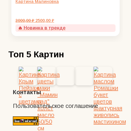
Картина Малиновка
Первоначальная
Текущая
3000,00
₽
2500,00
₽
цена
цена:
🔥 Новинка в тренде
составляла
2500,00 ₽.
3000,00 ₽.
Топ 5 Картин
Контакты
Пользовательское соглашение