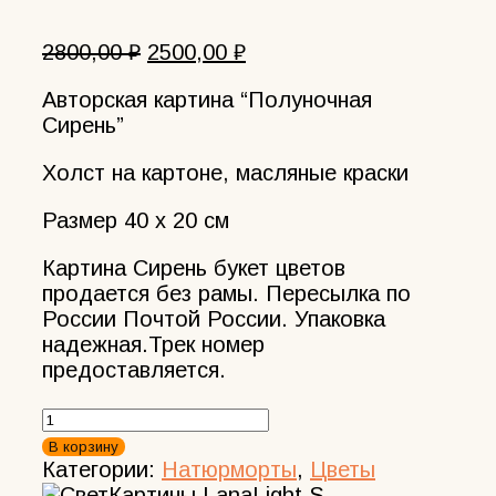
Первоначальная
Текущая
2800,00
₽
2500,00
₽
цена
цена:
Авторская картина “Полуночная
составляла
2500,00 ₽.
Сирень”
2800,00 ₽.
Холст на картоне, масляные краски
Размер 40 х 20 см
Картина Сирень букет цветов
продается без рамы. Пересылка по
России Почтой России. Упаковка
надежная.Трек номер
предоставляется.
Количество
товара
В корзину
Картина
Категории:
Натюрморты
,
Цветы
Сирень