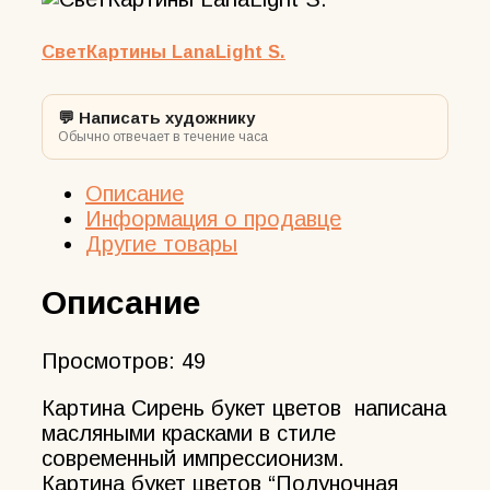
букет
цветов
СветКартины LanaLight S.
маслом
на
💬 Написать художнику
холсте
Обычно отвечает в течение часа
Описание
Информация о продавце
Другие товары
Описание
Просмотров:
49
Картина Сирень букет цветов написана
масляными красками в стиле
современный импрессионизм.
Картина букет цветов “Полуночная