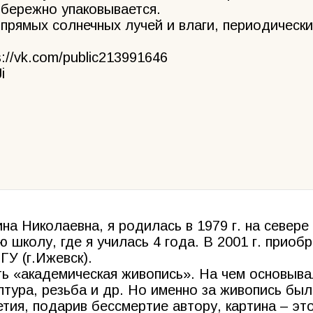
 бережно упаковывается.
прямых солнечных лучей и влаги, периодически
//vk.com/public213991646
i
на Николаевна, я родилась в 1979 г. на севере
 школу, где я училась 4 года. В 2001 г. приоб
ГУ (г.Ижевск).
ть «академическая живопись». На чем основыв
ьптура, резьба и др. Но именно за живопись бы
ия, подарив бессмертие автору, картина – это