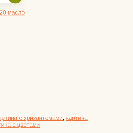
/20 масло
артина с хризантемами
,
картина
тина с цветами