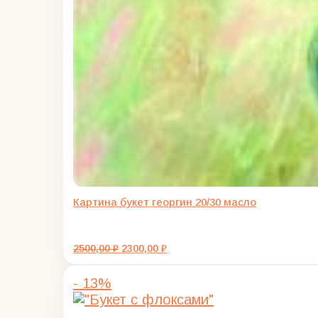
Картина букет георгин 20/30 масло
Первоначальная
Текущая
2500,00
₽
2300,00
₽
цена
цена:
составляла
2300,00 ₽.
- 13%
2500,00 ₽.