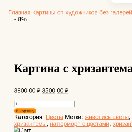
Главная
Картины от художников без галерей
- 8%
Картина с хризантем
Первоначальная
Текущая
3800,00
₽
3500,00
₽
цена
цена:
Количество
составляла
3500,00 ₽.
товара
3800,00 ₽.
В корзину
Картина
Категория:
Цветы
Метки:
живопись цветы
с
хризантемы
,
натюрморт с цветами
,
хриза
хризантемами