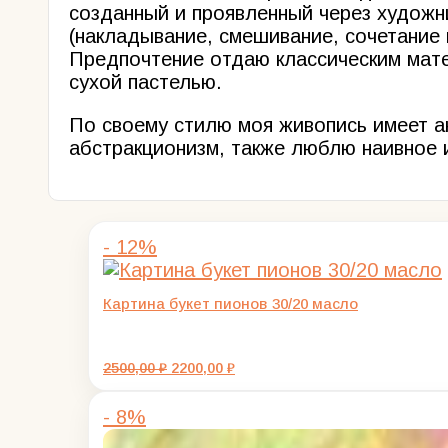
созданный и проявленный через художни
(накладывание, смешивание, сочетание 
Предпочтение отдаю классическим мате
сухой пастелью.
По своему стилю моя живопись имеет ак
абстракционизм, также люблю наивное и
- 12%
Картина букет пионов 30/20 масло
Первоначальная
Текущая
2500,00
₽
2200,00
₽
цена
цена:
составляла
2200,00 ₽.
- 8%
2500,00 ₽.