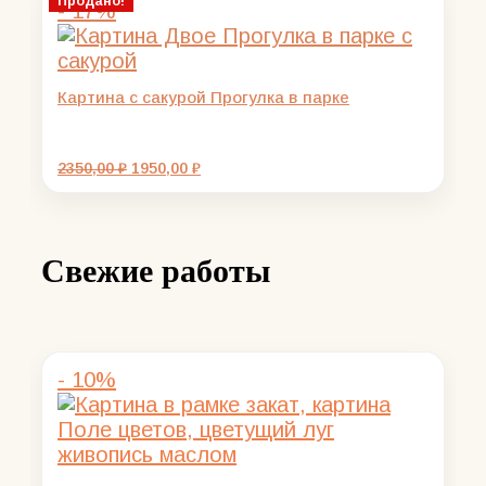
Продано!
- 17%
2200,00 ₽.
Картина с сакурой Прогулка в парке
Первоначальная
Текущая
2350,00
₽
1950,00
₽
цена
цена:
составляла
1950,00 ₽.
2350,00 ₽.
Свежие работы
- 10%