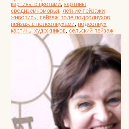
картины с цветами
,
картины
средиземноморья
,
летние пейзажи
живопись
,
пейзаж поле подсолнухов
,
пейзаж с полсолнухами
,
подсолнух
картины художников
,
сельский пейзаж