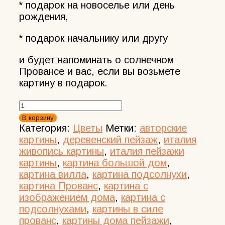
* подарок на новоселье или день
рождения,
* подарок начальнику или другу
и будет напоминать о солнечном
Провансе и вас, если вы возьмете
картину в подарок.
Количество
товара
В корзину
Картина
Категория:
Цветы
Метки:
авторские
с
картины
,
деревенский пейзаж
,
италия
подсолнухами
живопись картины
,
италия пейзажи
пейзаж
картины
,
картина большой дом
,
Прованса
картина вилла
,
картина подсолнухи
,
картина Прованс
,
картина с
изображением дома
,
картина с
подсолнухами
,
картины в силе
прованс
,
картины дома пейзажи
,