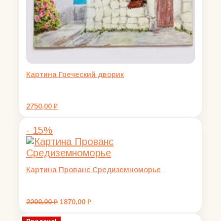
Картина Греческий дворик
2750,00
₽
- 15%
Картина Прованс Средиземноморье
Первоначальная
Текущая
2200,00
₽
1870,00
₽
цена
цена:
составляла
1870,00 ₽.