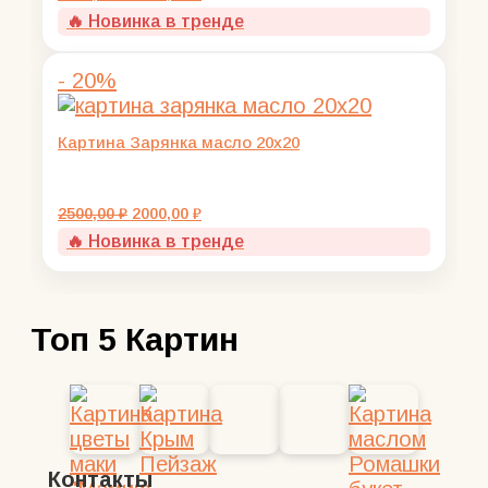
цена
цена:
🔥 Новинка в тренде
составляла
2000,00 ₽.
2500,00 ₽.
- 20%
Картина Зарянка масло 20х20
Первоначальная
Текущая
2500,00
₽
2000,00
₽
цена
цена:
🔥 Новинка в тренде
составляла
2000,00 ₽.
2500,00 ₽.
Топ 5 Картин
Контакты