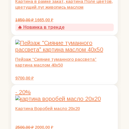
Картина в рамке закат, картина Поле цветов,
цветущий луг живопись маслом
Первоначальная
Текущая
1850,00
₽
1665,00
₽
цена
цена:
🔥 Новинка в тренде
составляла
1665,00 ₽.
1850,00 ₽.
Пейзаж “Сияние туманного рассвета”
картина маслом 40х50
9700,00
₽
- 20%
Картина Воробей масло 20х20
Первоначальная
Текущая
2500,00
₽
2000,00
₽