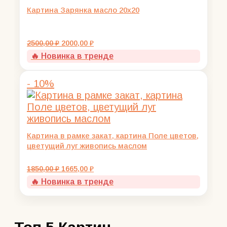
Картина Зарянка масло 20х20
Первоначальная
Текущая
2500,00
₽
2000,00
₽
цена
цена:
🔥 Новинка в тренде
составляла
2000,00 ₽.
2500,00 ₽.
- 10%
Картина в рамке закат, картина Поле цветов,
цветущий луг живопись маслом
Первоначальная
Текущая
1850,00
₽
1665,00
₽
цена
цена:
🔥 Новинка в тренде
составляла
1665,00 ₽.
1850,00 ₽.