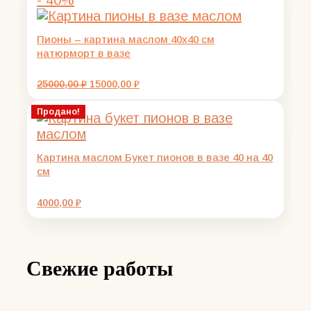
Пионы – картина маслом 40х40 см
натюрморт в вазе
Первоначальная
Текущая
25000,00
₽
15000,00
₽
цена
цена:
составляла
15000,00 ₽.
Продано!
25000,00 ₽.
Картина маслом Букет пионов в вазе 40 на 40
см
4000,00
₽
Свежие работы