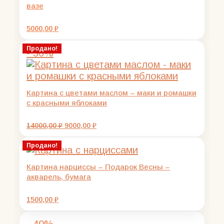
вазе
5000,00
₽
Продано!
- 36%
Картина с цветами маслом – маки и ромашки
с красными яблоками
Первоначальная
Текущая
14000,00
₽
9000,00
₽
цена
цена:
составляла
9000,00 ₽.
Продано!
14000,00 ₽.
Картина нарциссы – Подарок Весны –
акварель, бумага
1500,00
₽
- 40%