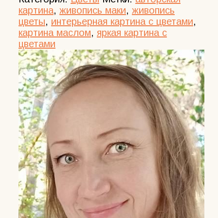
картина
,
живопись маки
,
живопись
цветы
,
интерьерная картина с цветами
,
картина маслом
,
яркая картина с
цветами