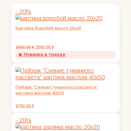
- 20%
Картина Воробей масло 20х20
Первоначальная
Текущая
2500,00
₽
2000,00
₽
цена
цена:
🔥 Новинка в тренде
составляла
2000,00 ₽.
2500,00 ₽.
Пейзаж “Сияние туманного рассвета”
картина маслом 40х50
9700,00
₽
- 20%