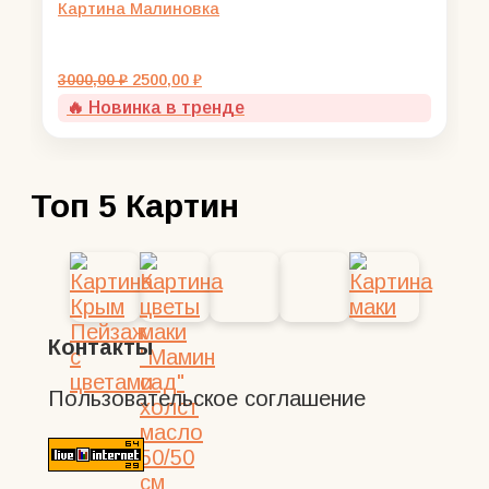
Картина Малиновка
Первоначальная
Текущая
3000,00
₽
2500,00
₽
цена
цена:
🔥 Новинка в тренде
составляла
2500,00 ₽.
3000,00 ₽.
Топ 5 Картин
Контакты
Пользовательское соглашение