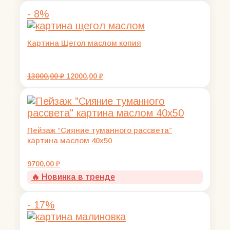
составляла
3000,00 ₽.
- 8%
3500,00 ₽.
Картина Щегол маслом копия
Первоначальная
Текущая
13000,00
₽
12000,00
₽
цена
цена:
составляла
12000,00 ₽.
13000,00 ₽.
Пейзаж “Сияние туманного рассвета”
картина маслом 40х50
9700,00
₽
🔥 Новинка в тренде
- 17%