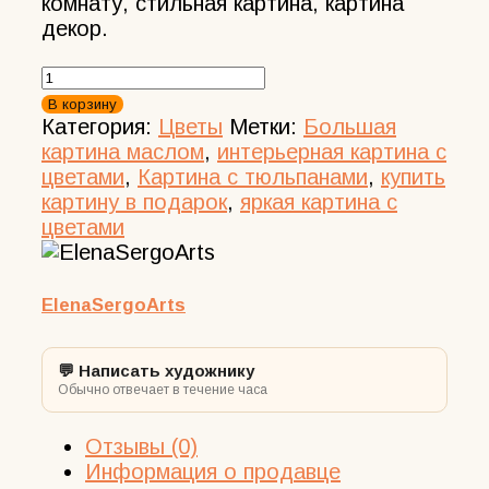
комнату, стильная картина, картина
декор.
Количество
товара
В корзину
Картина
Категория:
Цветы
Метки:
Большая
с
картина маслом
,
интерьерная картина с
цветами
цветами
,
Картина с тюльпанами
,
купить
"Доставщица
картину в подарок
,
яркая картина с
цветов"
цветами
35x25
см.
ElenaSergoArts
💬 Написать художнику
Обычно отвечает в течение часа
Отзывы (0)
Информация о продавце