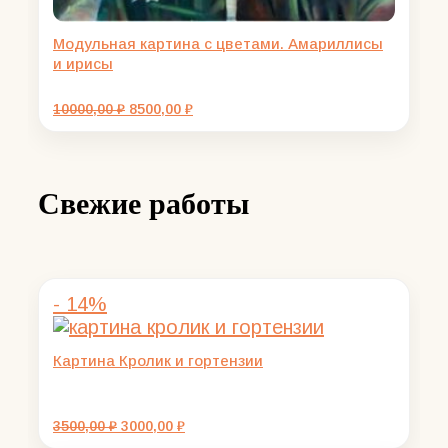
Модульная картина с цветами. Амариллисы
и ирисы
Первоначальная
Текущая
10000,00
₽
8500,00
₽
цена
цена:
составляла
8500,00 ₽.
10000,00 ₽.
Свежие работы
- 14%
Картина Кролик и гортензии
Первоначальная
Текущая
3500,00
₽
3000,00
₽
цена
цена: