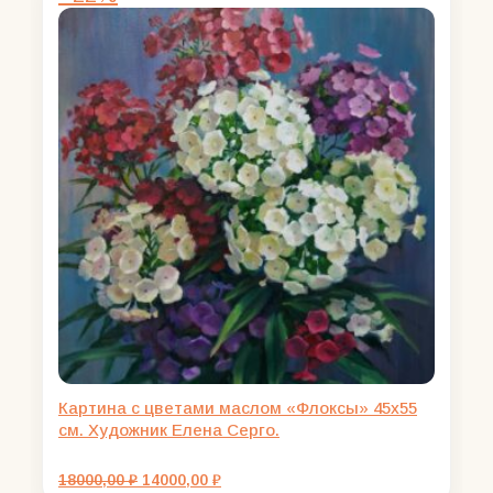
Картина с цветами маслом «Флоксы» 45х55
см. Художник Елена Серго.
Первоначальная
Текущая
18000,00
₽
14000,00
₽