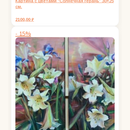
Картина с цветами “Солнечная герань” 30×25
см.
2100,00
₽
- 15%