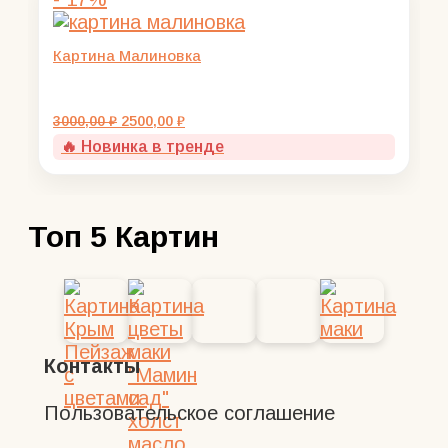
Картина Малиновка
Первоначальная
Текущая
3000,00
₽
2500,00
₽
цена
цена:
🔥 Новинка в тренде
составляла
2500,00 ₽.
3000,00 ₽.
Топ 5 Картин
Контакты
Пользовательское соглашение