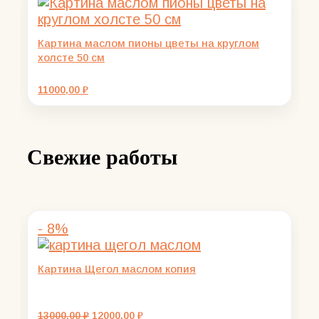
Картина маслом пионы цветы на круглом
холсте 50 см
11000,00
₽
Свежие работы
- 8%
Картина Щегол маслом копия
Первоначальная
Текущая
13000,00
₽
12000,00
₽