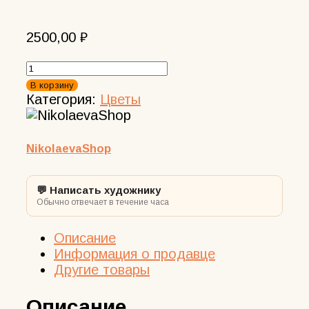
2500,00
₽
Количество
товара
В корзину
картина
Категория:
Цветы
пион
маслом
на
NikolaevaShop
холсте
15х10
💬 Написать художнику
см
Обычно отвечает в течение часа
в
раме
Описание
художник
Информация о продавце
Анастасия
Другие товары
Николаева
Описание