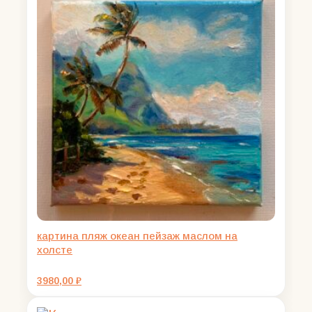
картина пляж океан пейзаж маслом на
холсте
3980,00
₽