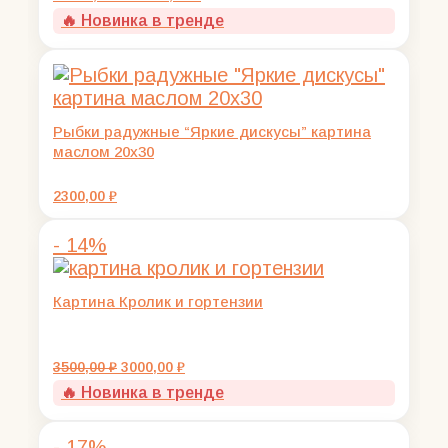
цена
цена:
🔥 Новинка в тренде
составляла
12000,00 ₽.
13000,00 ₽.
Рыбки радужные “Яркие дискусы” картина
маслом 20х30
2300,00
₽
- 14%
Картина Кролик и гортензии
Первоначальная
Текущая
3500,00
₽
3000,00
₽
цена
цена:
🔥 Новинка в тренде
составляла
3000,00 ₽.
3500,00 ₽.
- 17%