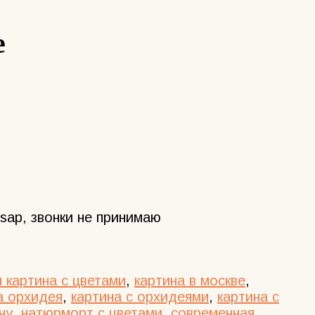
е
sap, звонки не принимаю
 картина с цветами
,
картина в москве
,
а орхидея
,
картина с орхидеями
,
картина с
ну
,
натюрморт с цветами
,
современная