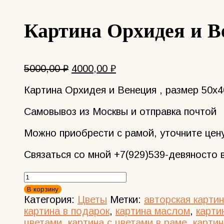
Картина Орхидея и В
Первоначальная
Текущая
5000,00
₽
4000,00
₽
цена
цена:
Картина Орхидея и Венеция , размер 50х4
составляла
4000,00 ₽.
5000,00 ₽.
Самовывоз из Москвы и отправка почтой
Можно приобрести с рамой, уточните цен
Связаться со мной +7(929)539-девяносто 
Количество
товара
В корзину
Картина
Категория:
Цветы
Метки:
авторская карти
Орхидея
картина в подарок
,
картина маслом
,
карти
и
цветами
,
картина с цветами в раме
,
картин