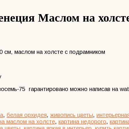
енеция Маслом на холст
0 см, маслом на холсте с подрамником
у
восемь-75 гарантировано можно написав на wat
на
,
белая орхидея
,
живопись цветы
,
интерьерная
на маслом на холсте
,
картина недорого
,
картин
а цветы
,
картина яркая в интерьер
,
купить карти