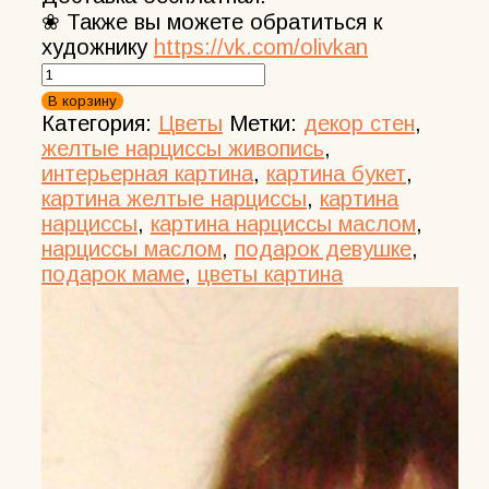
❀ Также вы можете обратиться к
художнику
https://vk.com/olivkan
Количество
товара
В корзину
Картина
Категория:
Цветы
Метки:
декор стен
,
Нарциссы
желтые нарциссы живопись
,
масло,
интерьерная картина
,
картина букет
,
холст.
картина желтые нарциссы
,
картина
Художник
нарциссы
,
картина нарциссы маслом
,
Оливия
нарциссы маслом
,
подарок девушке
,
Кандра
подарок маме
,
цветы картина