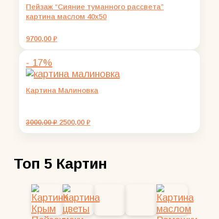
Пейзаж “Сияние туманного рассвета”
картина маслом 40х50
9700,00
₽
- 17%
Картина Малиновка
Первоначальная
Текущая
3000,00
₽
2500,00
₽
цена
цена:
составляла
2500,00 ₽.
3000,00 ₽.
Топ 5 Картин