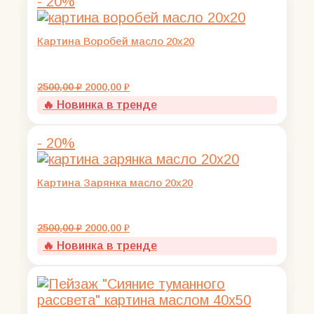
- 20%
Картина Воробей масло 20х20
Первоначальная
Текущая
2500,00
₽
2000,00
₽
цена
цена:
🔥 Новинка в тренде
составляла
2000,00 ₽.
2500,00 ₽.
- 20%
Картина Зарянка масло 20х20
Первоначальная
Текущая
2500,00
₽
2000,00
₽
цена
цена:
🔥 Новинка в тренде
составляла
2000,00 ₽.
2500,00 ₽.