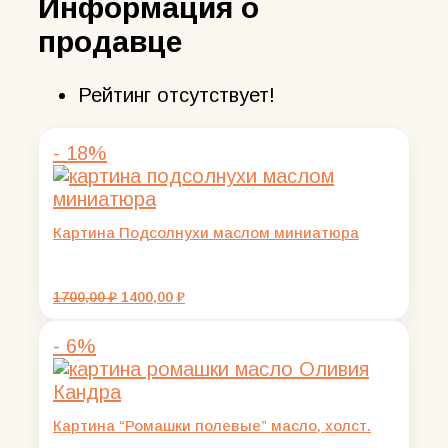
Информация о
продавце
Рейтинг отсутствует!
- 18%
Картина Подсолнухи маслом миниатюра
Первоначальная
Текущая
1700,00
₽
1400,00
₽
цена
цена:
составляла
1400,00 ₽.
- 6%
1700,00 ₽.
Картина “Ромашки полевые” масло, холст.