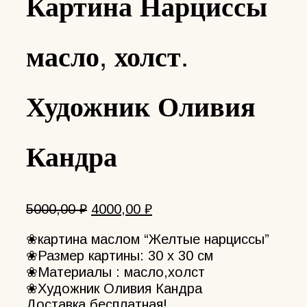
Картина Нарциссы
масло, холст.
Художник Оливия
Кандра
Первоначальная
Текущая
5000,00
₽
4000,00
₽
цена
цена:
❀картина маслом “Желтые нарциссы”
составляла
4000,00 ₽.
❀Размер картины: 30 х 30 см
5000,00 ₽.
❀Материалы : масло,холст
❀Художник Оливия Кандра
Доставка бесплатная!