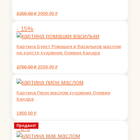
Первоначальная
Текущая
3200,00
₽
3000,00
₽
цена
цена:
составляла
3000,00 ₽.
- 15%
3200,00 ₽.
Картина Букет Ромашек и Васильков маслом
на холсте,художник Оливия Кандра
Первоначальная
Текущая
2700,00
₽
2300,00
₽
цена
цена:
составляла
2300,00 ₽.
2700,00 ₽.
Картина Пион маслом художник Оливия
Кандра
1800,00
₽
Продано!
- 8%