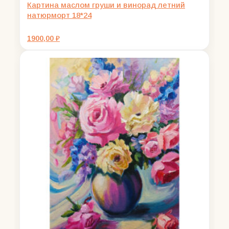
Картина маслом груши и винорад летний
натюрморт 18*24
1900,00
₽