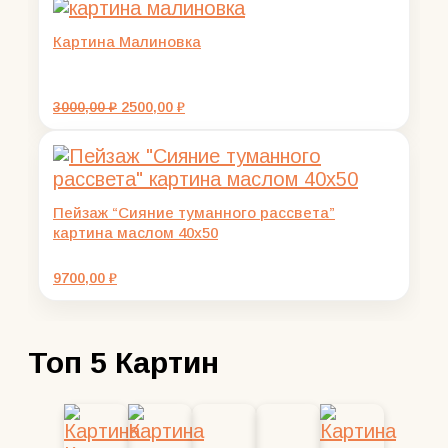
Картина Малиновка
Первоначальная
Текущая
3000,00
₽
2500,00
₽
цена
цена:
составляла
2500,00 ₽.
3000,00 ₽.
Пейзаж “Сияние туманного рассвета”
картина маслом 40х50
9700,00
₽
Топ 5 Картин