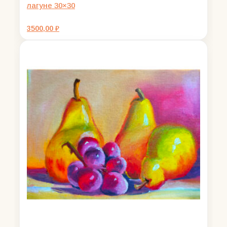
лагуне 30×30
3500,00
₽