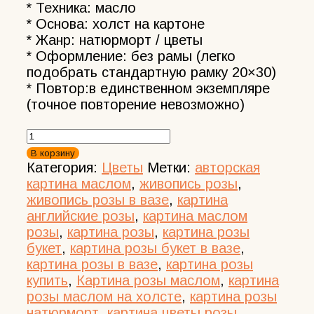
* Техника: масло
* Основа: холст на картоне
* Жанр: натюрморт / цветы
* Оформление: без рамы (легко
подобрать стандартную рамку 20×30)
* Повтор:в единственном экземпляре
(точное повторение невозможно)
Количество
товара
В корзину
Картина
Категория:
Цветы
Метки:
авторская
маслом
картина маслом
,
живопись розы
,
букет
живопись розы в вазе
,
картина
роз
английские розы
,
картина маслом
в
розы
,
картина розы
,
картина розы
стеклянной
букет
,
картина розы букет в вазе
,
вазе
картина розы в вазе
,
картина розы
20*30
купить
,
Картина розы маслом
,
картина
розы маслом на холсте
,
картина розы
натюрморт
,
картина цветы розы
,