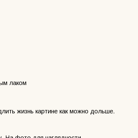
ным лаком
лить жизнь картине как можно дольше.
у. На фото для наглядности