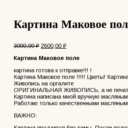
Картина Маковое пол
Первоначальная
Текущая
3000,00
₽
2600,00
₽
цена
цена:
Картина Маковое поле
составляла
2600,00 ₽.
3000,00 ₽.
картина готова к отправке!!! !
Картина Маковое поле !!!!! Цветы! Карти
Живопись на оргалите
ОРИГИНАЛЬНАЯ ЖИВОПИСЬ, а не печат
Картина написана мной вручную масляным
Работаю только качественными масляными
ВАЖНО:
Картина продается без рамы. После полу