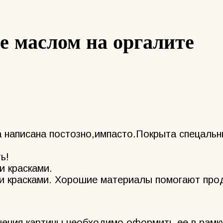
е маслом на оргалите
на написана постозно,импасто.Покрыта спецаль
ь!
и красками.
 красками. Хорошие материалы помогают прод
чения картины необходимо оформить ее в рамк