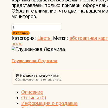
представлены только примеры оформления
Обратите внимание, что цвет на вашем мо
мониторов.
Количество
товара
В корзину
Картина
Категория:
Цветы
Метки:
абстрактная карт
Маковое
поле
поле
маслом
на
Глушенкова Людмила
оргалите
💬 Написать художнику
Обычно отвечает в течение часа
Описание
Отзывы (0)
Информация о продавце