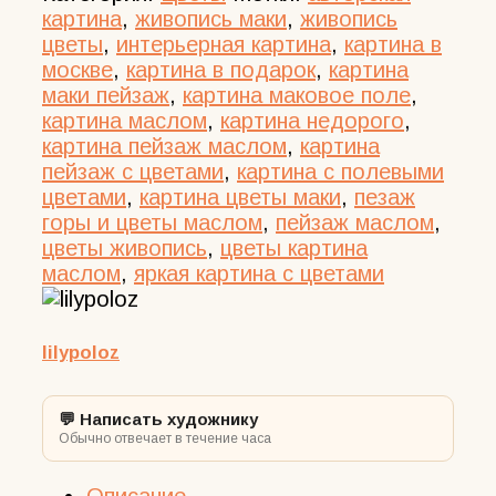
маки
картина
,
живопись маки
,
живопись
пейзаж
цветы
,
интерьерная картина
,
картина в
москве
,
картина в подарок
,
картина
маки пейзаж
,
картина маковое поле
,
картина маслом
,
картина недорого
,
картина пейзаж маслом
,
картина
пейзаж с цветами
,
картина с полевыми
цветами
,
картина цветы маки
,
пезаж
горы и цветы маслом
,
пейзаж маслом
,
цветы живопись
,
цветы картина
маслом
,
яркая картина с цветами
lilypoloz
💬 Написать художнику
Обычно отвечает в течение часа