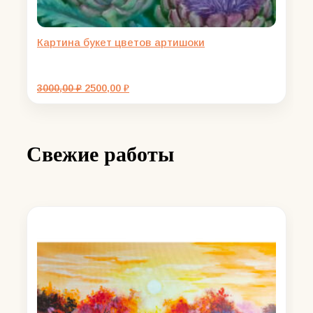
Картина букет цветов артишоки
Первоначальная
Текущая
3000,00
₽
2500,00
₽
цена
цена:
составляла
2500,00 ₽.
3000,00 ₽.
Свежие работы