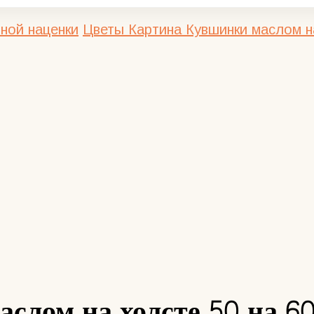
ной наценки
Цветы
Картина Кувшинки маслом на
слом на холсте 50 на 6