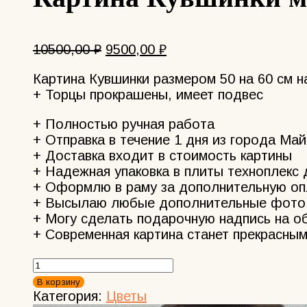
Первоначальная
Текущая
10500,00
₽
9500,00
₽
цена
цена:
Картина Кувшинки размером 50 на 60 см н
составляла
9500,00 ₽.
+ Торцы прокрашены, имеет подвес
10500,00 ₽.
+ Полностью ручная работа
+ Отправка в течение 1 дня из города Ма
+ Доставка входит в стоимость картины
+ Надежная упаковка в плиты техноплекс 
+ Оформлю в раму за дополнительную оп
+ Высылаю любые дополнительные фото 
+ Могу сделать подарочную надпись на 
+ Современная картина станет прекрасным
Количество
товара
В корзину
Картина
Категория:
Цветы