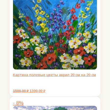
Картина полевые цветы акрил 20 см на 20 см
Первоначальная
Текущая
1500,00
₽
1300,00
₽
цена
цена:
составляла
1300,00 ₽.
- 8%
1500,00 ₽.