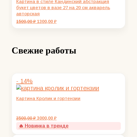
Картина в стиле Кандинский абстракция
букет цветов в вазе 27 на 20 см акварель
авторская
Первоначальная
Текущая
1500,00
₽
1300,00
₽
цена
цена:
составляла
1300,00 ₽.
1500,00 ₽.
Свежие работы
- 14%
Картина Кролик и гортензии
Первоначальная
Текущая
3500,00
₽
3000,00
₽
цена
цена:
🔥 Новинка в тренде
составляла
3000,00 ₽.
3500,00 ₽.