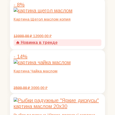
- 8%
Картина Щегол маслом копия
Первоначальная
Текущая
13000,00
₽
12000,00
₽
цена
цена:
🔥 Новинка в тренде
составляла
12000,00 ₽.
13000,00 ₽.
- 14%
Картина Чайка маслом
Первоначальная
Текущая
3500,00
₽
3000,00
₽
цена
цена:
составляла
3000,00 ₽.
3500,00 ₽.
Рыбки радужные “Яркие дискусы” картина