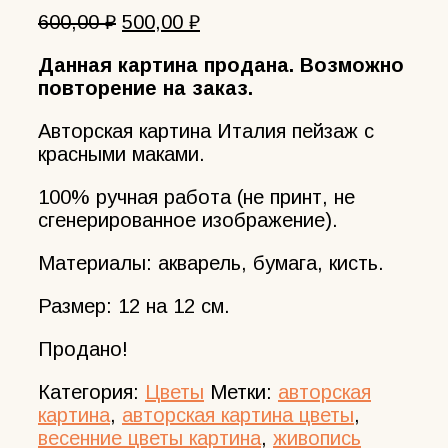
Первоначальная
Текущая
600,00
₽
500,00
₽
цена
цена:
Данная картина продана. Возможно
составляла
500,00 ₽.
повторение на заказ.
600,00 ₽.
Авторская картина Италия пейзаж с
красными маками.
100% ручная работа (не принт, не
сгенерированное изображение).
Материалы: акварель, бумага, кисть.
Размер: 12 на 12 см.
Продано!
Категория:
Цветы
Метки:
авторская
картина
,
авторская картина цветы
,
весенние цветы картина
,
живопись