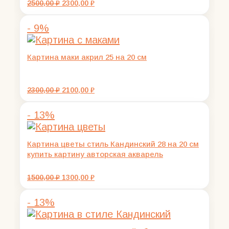
Первоначальная
Текущая
2500,00
₽
2300,00
₽
цена
цена:
составляла
2300,00 ₽.
- 9%
2500,00 ₽.
Картина маки акрил 25 на 20 см
Первоначальная
Текущая
2300,00
₽
2100,00
₽
цена
цена:
составляла
2100,00 ₽.
- 13%
2300,00 ₽.
Картина цветы стиль Кандинский 28 на 20 см
купить картину авторская акварель
Первоначальная
Текущая
1500,00
₽
1300,00
₽
цена
цена:
составляла
1300,00 ₽.
- 13%
1500,00 ₽.