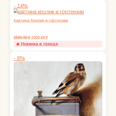
- 14%
Картина Кролик и гортензии
Первоначальная
Текущая
3500,00
₽
3000,00
₽
цена
цена:
🔥 Новинка в тренде
составляла
3000,00 ₽.
3500,00 ₽.
- 8%