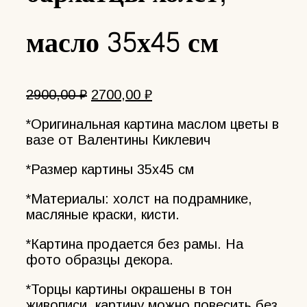
масло 35х45 см
Первоначальная
Текущая
2900,00
₽
2700,00
₽
цена
цена:
*Оригинальная картина маслом цветы в
составляла
2700,00 ₽.
вазе от Валентины Киклевич
2900,00 ₽.
*Размер картины 35х45 см
*Материалы: холст на подрамнике,
масляные краски, кисти.
*Картина продается без рамы. На
фото образцы декора.
*Торцы картины окрашены в тон
живописи, картину можно повесить без