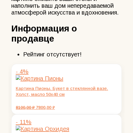
наполнить ваш дом непередаваемой
атмосферой искусства и вдохновения.
Информация о
продавце
Рейтинг отсутствует!
- 4%
Картина Пионы. Букет в стеклянной вазе.
Холст, масло 50х40 см
Первоначальная
Текущая
8100,00
₽
7800,00
₽
цена
цена:
составляла
7800,00 ₽.
- 11%
8100,00 ₽.