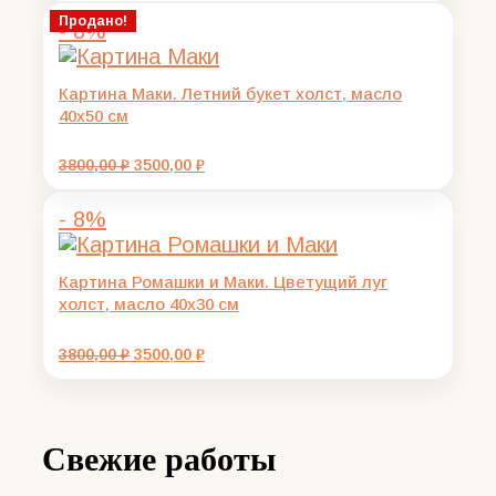
составляла
3100,00 ₽.
Продано!
- 8%
3500,00 ₽.
Картина Маки. Летний букет холст, масло
40х50 см
Первоначальная
Текущая
3800,00
₽
3500,00
₽
цена
цена:
составляла
3500,00 ₽.
- 8%
3800,00 ₽.
Картина Ромашки и Маки. Цветущий луг
холст, масло 40х30 см
Первоначальная
Текущая
3800,00
₽
3500,00
₽
цена
цена:
составляла
3500,00 ₽.
3800,00 ₽.
Свежие работы