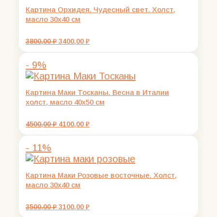
Картина Орхидея. Чудесный свет. Холст,
масло 30х40 см
Первоначальная
Текущая
3800,00
₽
3400,00
₽
цена
цена:
составляла
3400,00 ₽.
- 9%
3800,00 ₽.
Картина Маки Тосканы. Весна в Италии
холст, масло 40х50 см
Первоначальная
Текущая
4500,00
₽
4100,00
₽
цена
цена:
составляла
4100,00 ₽.
- 11%
4500,00 ₽.
Картина Маки Розовые восточные. Холст,
масло 30х40 см
Первоначальная
Текущая
3500,00
₽
3100,00
₽
цена
цена: