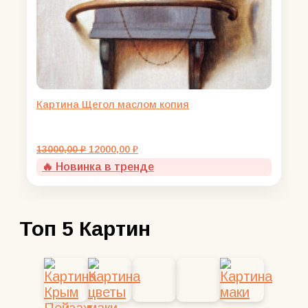
Картина Щегол маслом копия
Первоначальная
Текущая
13000,00
₽
12000,00
₽
цена
цена:
🔥 Новинка в тренде
составляла
12000,00 ₽.
13000,00 ₽.
Топ 5 Картин