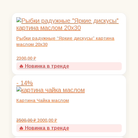
Рыбки радужные “Яркие дискусы” картина
маслом 20х30
2300,00
₽
🔥 Новинка в тренде
- 14%
Картина Чайка маслом
Первоначальная
Текущая
3500,00
₽
3000,00
₽
цена
цена:
🔥 Новинка в тренде
составляла
3000,00 ₽.
3500,00 ₽.