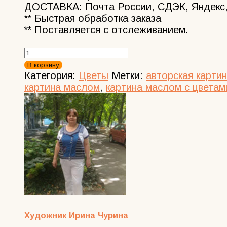
ДОСТАВКА: Почта России, СДЭК, Яндекс,
** Быстрая обработка заказа
** Поставляется с отслеживанием.
Количество
товара
В корзину
Картина
Категория:
Цветы
Метки:
авторская карти
маслом
картина маслом
,
картина маслом с цветам
цветы
герань
на
окошке
18*24
Художник Ирина Чурина