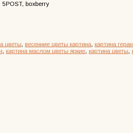
 5POST, boxberry
на цветы
,
весенние цветы картина
,
картина геран
и
,
картина маслом цветы яркие
,
картина цветы
,