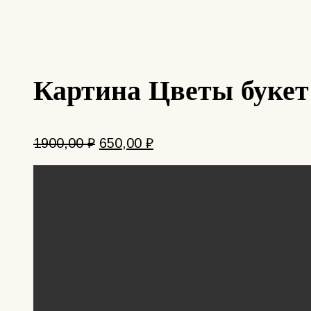
Картина Цветы букет
Первоначальная
Текущая
1900,00
₽
650,00
₽
цена
цена:
составляла
650,00 ₽.
1900,00 ₽.