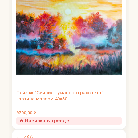
Пейзаж “Сияние туманного рассвета”
картина маслом 40х50
9700,00
₽
🔥 Новинка в тренде
- 14%