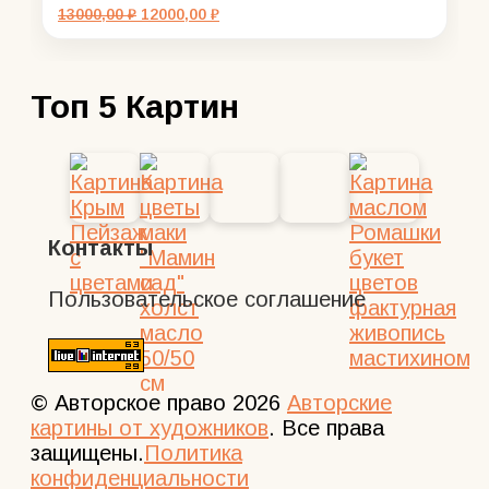
Первоначальная
Текущая
13000,00
₽
12000,00
₽
цена
цена:
составляла
12000,00 ₽.
13000,00 ₽.
Топ 5 Картин
Контакты
Пользовательское соглашение
© Авторское право 2026
Авторские
картины от художников
. Все права
защищены.
Политика
конфиденциальности