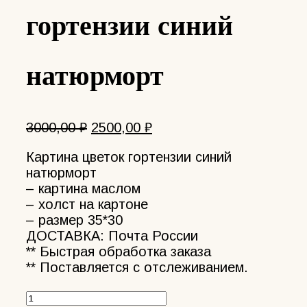
гортензии синий
натюрморт
Первоначальная
Текущая
3000,00
₽
2500,00
₽
цена
цена:
Картина цветок гортензии синий
составляла
2500,00 ₽.
натюрморт
3000,00 ₽.
– картина маслом
– холст на картоне
– размер 35*30
ДОСТАВКА: Почта России
** Быстрая обработка заказа
** Поставляется с отслеживанием.
Количество