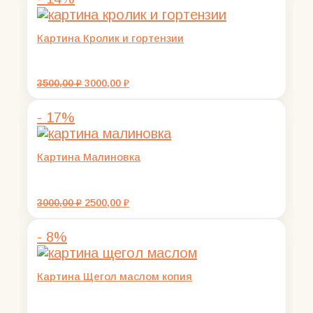
Картина Кролик и гортензии
Первоначальная
Текущая
3500,00
₽
3000,00
₽
цена
цена:
составляла
3000,00 ₽.
- 17%
3500,00 ₽.
Картина Малиновка
Первоначальная
Текущая
3000,00
₽
2500,00
₽
цена
цена:
составляла
2500,00 ₽.
- 8%
3000,00 ₽.
Картина Щегол маслом копия