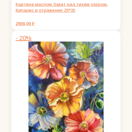
Картина маслом Закат над тихим озером.
Кипарис и отражение 25*35
2900,00
₽
- 20%