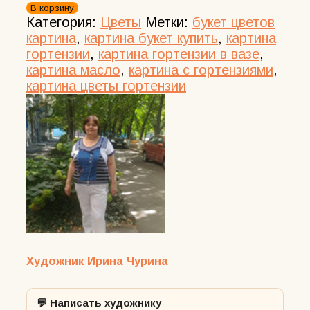
товара
В корзину
Картина
Категория:
Цветы
Метки:
букет цветов
цветок
картина
,
картина букет купить
,
картина
гортензии
гортензии
,
картина гортензии в вазе
,
синий
картина масло
,
картина с гортензиями
,
натюрморт
картина цветы гортензии
Художник Ирина Чурина
💬 Написать художнику