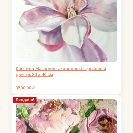
Картина Магнолия акварелью – розовый
цветок 30 х 40 см
3500,00
₽
Продано!