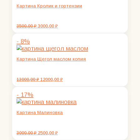
Картина Кролик и гортензии
Первоначальная
Текущая
3500,00
₽
3000,00
₽
цена
цена:
составляла
3000,00 ₽.
- 8%
3500,00 ₽.
Картина Щегол маслом копия
Первоначальная
Текущая
13000,00
₽
12000,00
₽
цена
цена:
составляла
12000,00 ₽.
- 17%
13000,00 ₽.
Картина Малиновка
Первоначальная
Текущая
3000,00
₽
2500,00
₽
цена
цена: