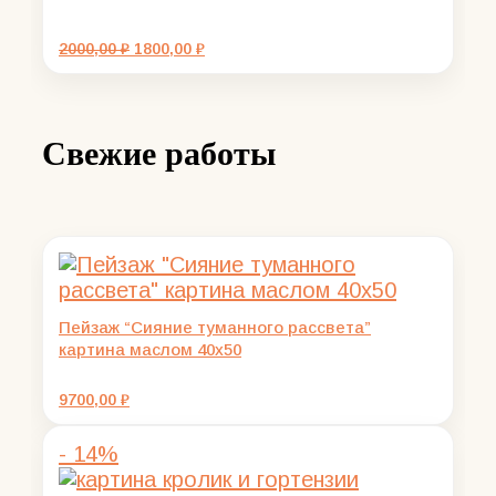
Первоначальная
Текущая
2000,00
₽
1800,00
₽
цена
цена:
составляла
1800,00 ₽.
2000,00 ₽.
Свежие работы
Пейзаж “Сияние туманного рассвета”
картина маслом 40х50
9700,00
₽
- 14%