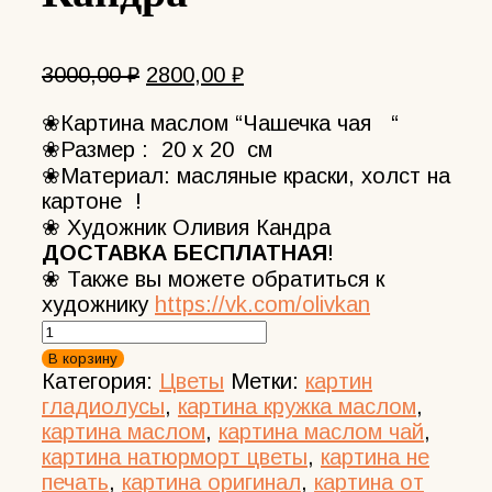
Первоначальная
Текущая
3000,00
₽
2800,00
₽
цена
цена:
❀Картина маслом “Чашечка чая “
составляла
2800,00 ₽.
❀Размер : 20 х 20 см
3000,00 ₽.
❀Материал: масляные краски, холст на
картоне !
❀ Художник Оливия Кандра
ДОСТАВКА БЕСПЛАТНАЯ
!
❀ Также вы можете обратиться к
художнику
https://vk.com/olivkan
Количество
товара
В корзину
Картина
Категория:
Цветы
Метки:
картин
"Чашечка
гладиолусы
,
картина кружка маслом
,
Чая"
картина маслом
,
картина маслом чай
,
с
картина натюрморт цветы
,
картина не
цветами
печать
,
картина оригинал
,
картина от