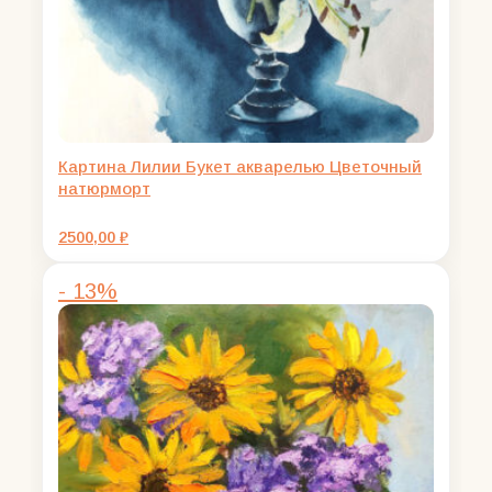
Картина Лилии Букет акварелью Цветочный
натюрморт
2500,00
₽
- 13%