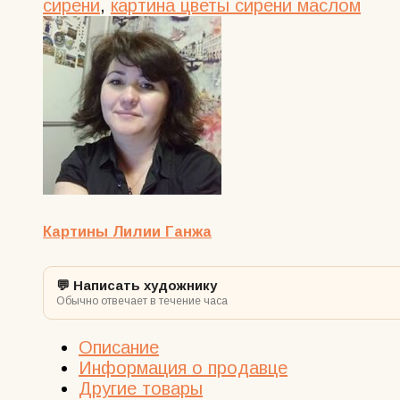
цветы
сирени
,
картина цветы сирени маслом
маслом
на
холсте
Картины Лилии Ганжа
💬 Написать художнику
Обычно отвечает в течение часа
Описание
Информация о продавце
Другие товары