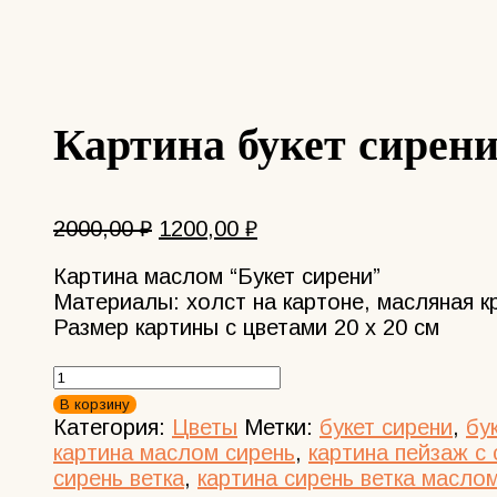
Картина букет сирени
Первоначальная
Текущая
2000,00
₽
1200,00
₽
цена
цена:
Картина маслом “Букет сирени”
составляла
1200,00 ₽.
Материалы: холст на картоне, масляная кр
2000,00 ₽.
Размер картины с цветами 20 х 20 см
Количество
товара
В корзину
Картина
Категория:
Цветы
Метки:
букет сирени
,
бу
букет
картина маслом сирень
,
картина пейзаж с
сирени
сирень ветка
,
картина сирень ветка масло