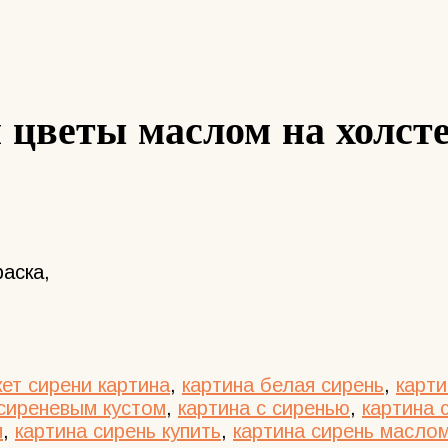
 цветы маслом на холст
аска,
кет сирени картина
,
картина белая сирень
,
карти
 сиреневым кустом
,
картина с сиренью
,
картина 
м
,
картина сирень купить
,
картина сирень масло