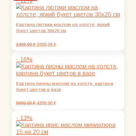
- 12%
Картина лютики маслом на холсте, яркий
букет цветов 30х20 см
Первоначальная
Текущая
3400,00
₽
3000,00
₽
цена
цена:
составляла
3000,00 ₽.
- 16%
3400,00 ₽.
Картина пионы маслом на холсте, картина
букет цветов в вазе
Первоначальная
Текущая
5000,00
₽
4200,00
₽
цена
цена:
составляла
4200,00 ₽.
- 13%
5000,00 ₽.