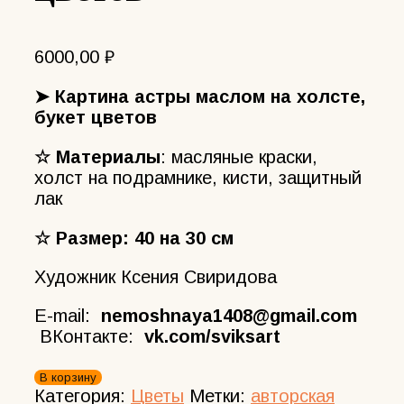
6000,00
₽
➤ Картина астры маслом на холсте,
букет цветов
☆ Материалы
: масляные краски,
холст на подрамнике, кисти, защитный
лак
☆ Размер: 40 на 30 см
Художник Ксения Свиридова
E-mail:
nemoshnaya1408@gmail.com
ВКонтакте:
vk.com/sviksart
Количество
В корзину
товара
Категория:
Цветы
Метки:
авторская