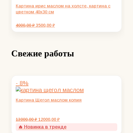
Картина ирис маслом на холсте, картина с
цветком 40х30 см
Первоначальная
Текущая
4000,00
₽
3500,00
₽
цена
цена:
составляла
3500,00 ₽.
4000,00 ₽.
Свежие работы
- 8%
Картина Щегол маслом копия
Первоначальная
Текущая
13000,00
₽
12000,00
₽
цена
цена:
🔥 Новинка в тренде
составляла
12000,00 ₽.