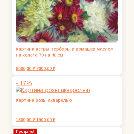
Картина астры, герберы и ромашки маслом
на холсте 70 на 40 см
Первоначальная
Текущая
8000,00
₽
7000,00
₽
цена
цена:
составляла
7000,00 ₽.
- 17%
8000,00 ₽.
Картина розы акварелью
Первоначальная
Текущая
1800,00
₽
1500,00
₽
цена
цена:
составляла
1500,00 ₽.
Продано!
1800,00 ₽.