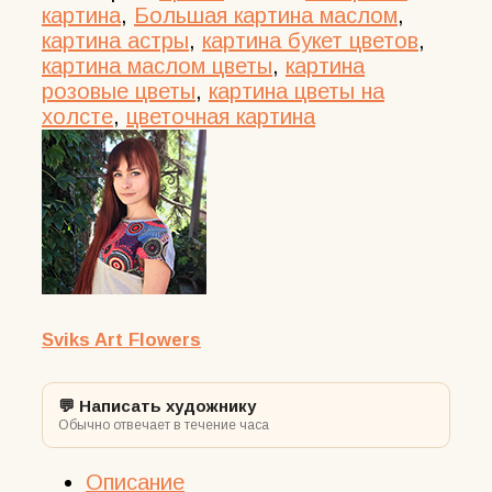
Картина
картина
,
Большая картина маслом
,
астры
картина астры
,
картина букет цветов
,
маслом
картина маслом цветы
,
картина
на
розовые цветы
,
картина цветы на
холсте,
холсте
,
цветочная картина
картина
букет
цветов
Sviks Art Flowers
💬 Написать художнику
Обычно отвечает в течение часа
Описание