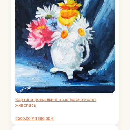
Картина ромашки в вазе масло холст
живопись
Первоначальная
Текущая
2500,00
₽
1800,00
₽
цена
цена:
составляла
1800,00 ₽.