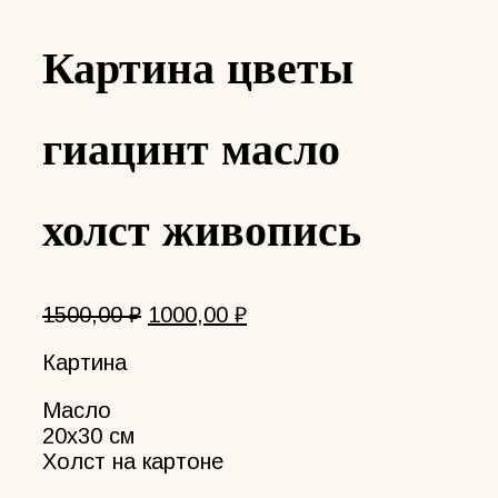
Картина цветы
гиацинт масло
холст живопись
Первоначальная
Текущая
1500,00
₽
1000,00
₽
цена
цена:
Картина
составляла
1000,00 ₽.
1500,00 ₽.
Масло
20х30 см
Холст на картоне