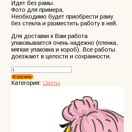
Идет без рамы.
Фото для примера.
Необходимо будет приобрести раму
без стекла и разместить работу в ней.
Для доставки к Вам работа
упаковывается очень надежно (пленка,
мягкая упаковка и короб). Все работы
доезжают в целости и сохранности.
Количество
товара
В корзину
Картина
Категория:
Цветы
цветы
гиацинт
масло
холст
живопись