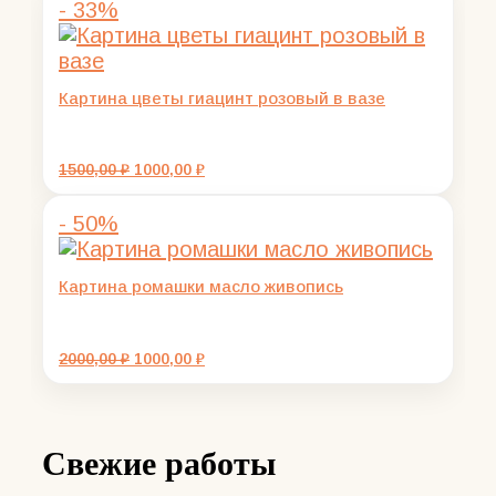
- 33%
2500,00 ₽.
Картина цветы гиацинт розовый в вазе
Первоначальная
Текущая
1500,00
₽
1000,00
₽
цена
цена:
составляла
1000,00 ₽.
- 50%
1500,00 ₽.
Картина ромашки масло живопись
Первоначальная
Текущая
2000,00
₽
1000,00
₽
цена
цена:
составляла
1000,00 ₽.
2000,00 ₽.
Свежие работы