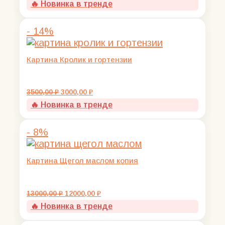
🔥 Новинка в тренде
составляла
3000,00 ₽.
3500,00 ₽.
- 14%
Картина Кролик и гортензии
Первоначальная
Текущая
3500,00
₽
3000,00
₽
цена
цена:
🔥 Новинка в тренде
составляла
3000,00 ₽.
3500,00 ₽.
- 8%
Картина Щегол маслом копия
Первоначальная
Текущая
13000,00
₽
12000,00
₽
цена
цена:
🔥 Новинка в тренде
составляла
12000,00 ₽.
13000,00 ₽.