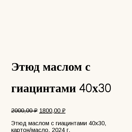
Этюд маслом с
гиацинтами 40х30
Первоначальная
Текущая
2000,00
₽
1800,00
₽
цена
цена:
Этюд маслом с гиацинтами 40х30,
составляла
1800,00 ₽.
картон/масло, 2024 г.
2000,00 ₽.