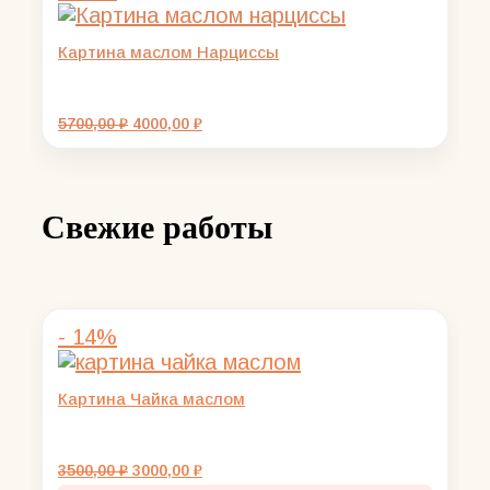
Картина маслом Нарциссы
Первоначальная
Текущая
5700,00
₽
4000,00
₽
цена
цена:
составляла
4000,00 ₽.
5700,00 ₽.
Свежие работы
- 14%
Картина Чайка маслом
Первоначальная
Текущая
3500,00
₽
3000,00
₽
цена
цена: