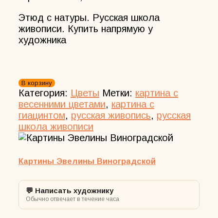
Этюд с натуры. Русская школа
живописи. Купить напрямую у
художника
Количество
В корзину
товара
Категория:
Цветы
Метки:
картина с
Этюд
весенними цветами
,
картина с
маслом
гиацинтом
,
русская живопись
,
русская
с
школа живописи
гиацинтами
40х30
Картины Эвелины Виноградской
💬 Написать художнику
Обычно отвечает в течение часа