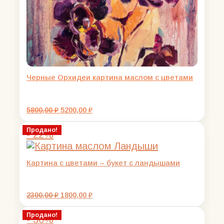
Черные Орхидеи картина маслом с цветами
Первоначальная
Текущая
5800,00
₽
5200,00
₽
цена
цена:
составляла
5200,00 ₽.
Продано!
- 22%
5800,00 ₽.
Картина с цветами – букет с ландышами
Первоначальная
Текущая
2300,00
₽
1800,00
₽
цена
цена:
составляла
1800,00 ₽.
Продано!
- 30%
2300,00 ₽.