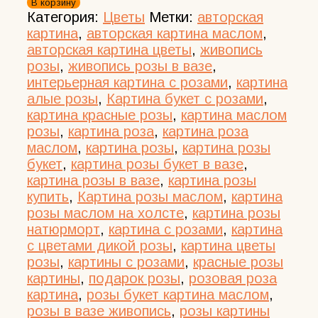
В корзину
Цветы
Категория:
Цветы
Метки:
авторская
дикой
картина
,
авторская картина маслом
,
розы
авторская картина цветы
,
живопись
картина
розы
,
живопись розы в вазе
,
маслом
интерьерная картина с розами
,
картина
20*30
алые розы
,
Картина букет с розами
,
букет
картина красные розы
,
картина маслом
в
розы
,
картина роза
,
картина роза
вазе
маслом
,
картина розы
,
картина розы
букет
,
картина розы букет в вазе
,
картина розы в вазе
,
картина розы
купить
,
Картина розы маслом
,
картина
розы маслом на холсте
,
картина розы
натюрморт
,
картина с розами
,
картина
с цветами дикой розы
,
картина цветы
розы
,
картины с розами
,
красные розы
картины
,
подарок розы
,
розовая роза
картина
,
розы букет картина маслом
,
розы в вазе живопись
,
розы картины