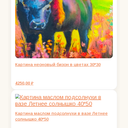
Картина неоновый бизон в цветах 30*30
4250,00
₽
Картина маслом подсолнухи в вазе Летнее
солнышко 40*50