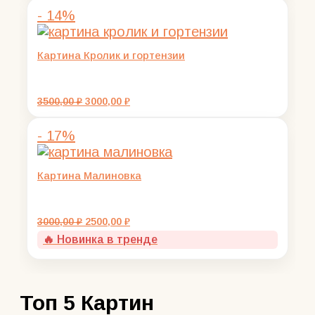
- 14%
Картина Кролик и гортензии
Первоначальная
Текущая
3500,00
₽
3000,00
₽
цена
цена:
составляла
3000,00 ₽.
- 17%
3500,00 ₽.
Картина Малиновка
Первоначальная
Текущая
3000,00
₽
2500,00
₽
цена
цена:
🔥 Новинка в тренде
составляла
2500,00 ₽.
3000,00 ₽.
Топ 5 Картин