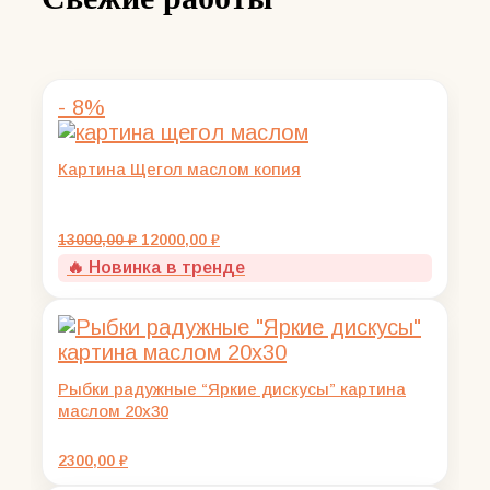
- 8%
Картина Щегол маслом копия
Первоначальная
Текущая
13000,00
₽
12000,00
₽
цена
цена:
🔥 Новинка в тренде
составляла
12000,00 ₽.
13000,00 ₽.
Рыбки радужные “Яркие дискусы” картина
маслом 20х30
2300,00
₽