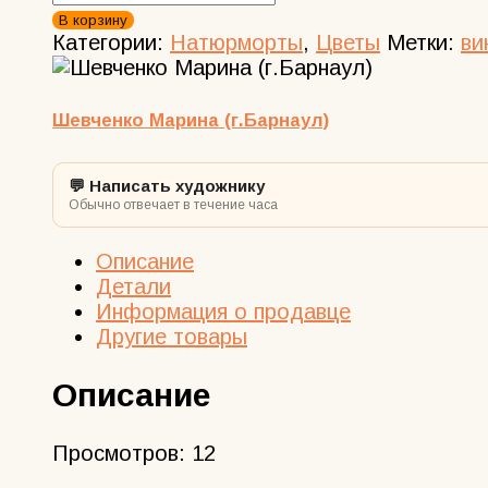
товара
В корзину
Цветочный
Категории:
Натюрморты
,
Цветы
Метки:
ви
натюрморт
маслом:
розовая
Шевченко Марина (г.Барнаул)
роза
и
💬 Написать художнику
белые
Обычно отвечает в течение часа
ромашки
Описание
Детали
Информация о продавце
Другие товары
Описание
Просмотров:
12