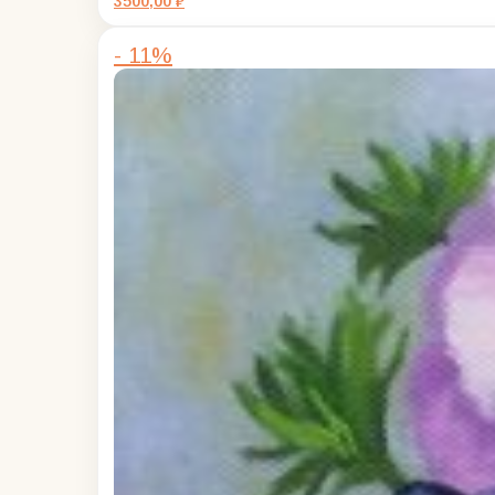
3500,00
₽
- 11%