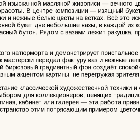
той изысканной масляной живописи — вечного ц
красоты. В центре композиции — изящный букет
и и нежные белые цветы на ветках. Всё это ис
вной букет две небольшие вазы, в каждой из к
расный бутон. Рядом с вазами лежит ракушка, 
ого натюрморта и демонстрирует пристальное 
к мастерски передал фактуру ваз и нежные леп
ый бирюзовый градиентный фон создаёт споко
вным акцентом картины, не перегружая зрителя
тание классической художественной техники и 
выбором для коллекционеров, ценящих традици
тиная, кабинет или галерея — эта работа прив
ространство этим потрясающим примером цветоч