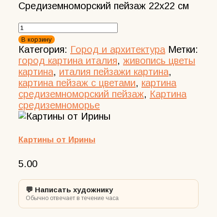
Средиземноморский пейзаж 22х22 см
2000,00 ₽.
Количество
товара
В корзину
Картина
Категория:
Город и архитектура
Метки:
Средиземноморский
город картина италия
,
живопись цветы
пейзаж,
картина
,
италия пейзажи картина
,
картина
картина пейзаж с цветами
,
картина
маслом
средиземноморский пейзаж
,
Картина
в
средиземноморье
рамке
22/22
см
Картины от Ирины
5.00
💬 Написать художнику
Обычно отвечает в течение часа