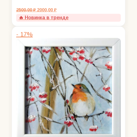
Первоначальная
Текущая
2500,00
₽
2000,00
₽
цена
цена:
🔥 Новинка в тренде
составляла
2000,00 ₽.
2500,00 ₽.
- 17%