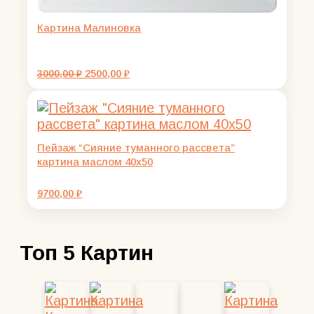
Картина Малиновка
Первоначальная
Текущая
3000,00
₽
2500,00
₽
цена
цена:
составляла
2500,00 ₽.
3000,00 ₽.
Пейзаж “Сияние туманного рассвета”
картина маслом 40х50
9700,00
₽
Топ 5 Картин