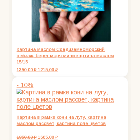
Картина маслом Средиземноморский
пейзаж, берег моря мини картина маслом
15/15
Первоначальная
Текущая
1350,00
₽
1215,00
₽
цена
цена:
составляла
1215,00 ₽.
- 10%
1350,00 ₽.
Картина в рамке кони на лугу, картина
маслом рассвет, картина поле цветов
Первоначальная
Текущая
1850,00
₽
1665,00
₽