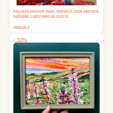
Картина маслом маки, маковое поле картина,
пейзажи с цветами на холсте
4500,00
₽
- 10%