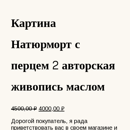
Картина
Натюрморт с
перцем 2 авторская
живопись маслом
Первоначальная
Текущая
4500,00
₽
4000,00
₽
цена
цена:
Дорогой покупатель, я рада
составляла
4000,00 ₽.
приветствовать вас в своем магазине и
4500,00 ₽.