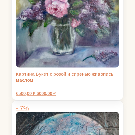
Картина Букет с розой и сиренью живопись
маслом
Первоначальная
Текущая
6500,00
₽
6000,00
₽
цена
цена:
составляла
6000,00 ₽.
- 7%
6500,00 ₽.