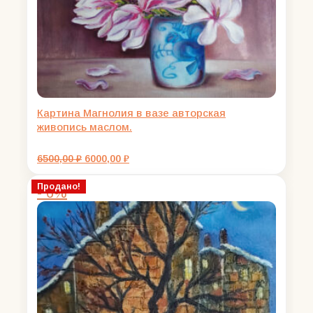
Картина Магнолия в вазе авторская
живопись маслом.
Первоначальная
Текущая
6500,00
₽
6000,00
₽
цена
цена:
составляла
6000,00 ₽.
Продано!
- 6%
6500,00 ₽.