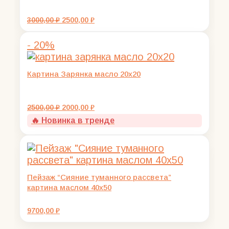
Первоначальная
Текущая
3000,00
₽
2500,00
₽
цена
цена:
составляла
2500,00 ₽.
- 20%
3000,00 ₽.
Картина Зарянка масло 20х20
Первоначальная
Текущая
2500,00
₽
2000,00
₽
цена
цена:
🔥 Новинка в тренде
составляла
2000,00 ₽.
2500,00 ₽.
Пейзаж “Сияние туманного рассвета”
картина маслом 40х50
9700,00
₽