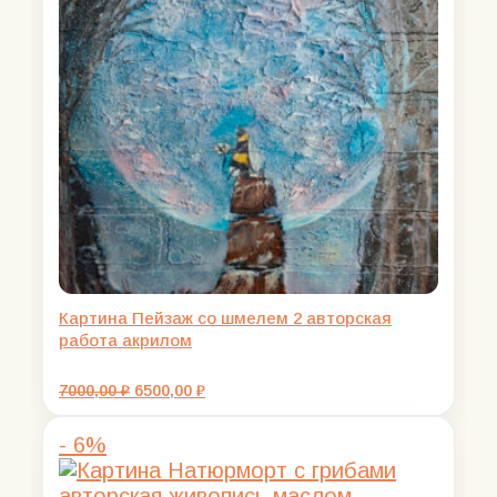
Картина Пейзаж со шмелем 2 авторская
работа акрилом
Первоначальная
Текущая
7000,00
₽
6500,00
₽
цена
цена:
составляла
6500,00 ₽.
- 6%
7000,00 ₽.