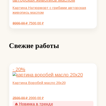
Картина Натюрморт с грибами авторская
живопись маслом
Первоначальная
Текущая
8000,00
₽
7500,00
₽
цена
цена:
составляла
7500,00 ₽.
8000,00 ₽.
Свежие работы
- 20%
Картина Воробей масло 20х20
Первоначальная
Текущая
2500,00
₽
2000,00
₽
цена
цена:
🔥 Новинка в тренде
составляла
2000,00 ₽.