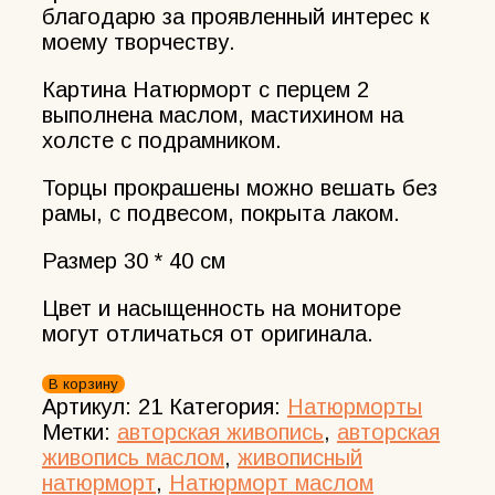
благодарю за проявленный интерес к
моему творчеству.
Картина Натюрморт с перцем 2
выполнена маслом, мастихином на
холсте с подрамником.
Торцы прокрашены можно вешать без
рамы, с подвесом, покрыта лаком.
Размер 30 * 40 см
Цвет и насыщенность на мониторе
могут отличаться от оригинала.
Количество
В корзину
товара
Артикул:
21
Категория:
Натюрморты
Картина
Метки:
авторская живопись
,
авторская
Натюрморт
живопись маслом
,
живописный
с
натюрморт
,
Натюрморт маслом